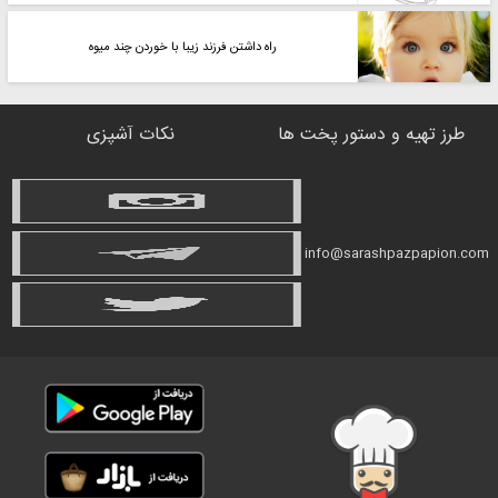
راه داشتن فرزند زیبا با خوردن چند میوه
طرز تهیه و دستور پخت ها
نکات آشپزی
info@sarashpazpapion.com