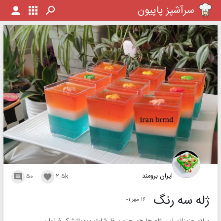
سرآشپز پاپیون
ایران برومند
۵۰
۲.۵k


ژله سه رنگ
۱۶ مهر ۰۱