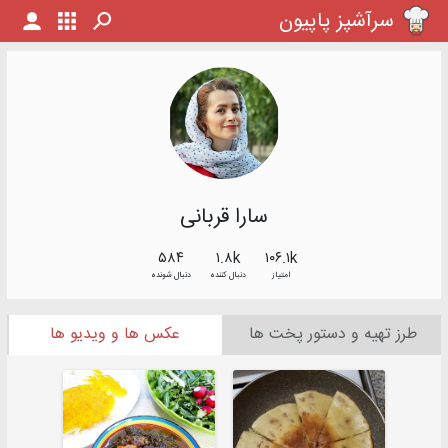
سرآشپز پاپیون
سارا قربانی
۵۸۴
۱.۸k
۱۰۶.۱k
امتیاز
دنبال کننده
دنبال شونده
طرز تهیه و دستور پخت ها
عکس ها و ویدیو ها