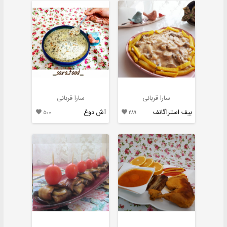
سارا قربانی
سارا قربانی
بیف استراگانف
آش دوغ

۵۰۰

۲۸۹