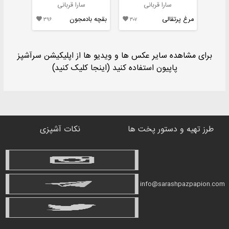
سارا قربانی
سارا قربانی
مرغ پرتقالی
بقچه بادمجون

۳۹۶

۳۰۷
برای مشاهده سایر عکس ها و ویدیو ها از اپلیکیشن سرآشپز
پاپیون استفاده کنید (اینجا کلیک کنید)
طرز تهیه و دستور پخت ها
نکات آشپزی
info@sarashpazpapion.com