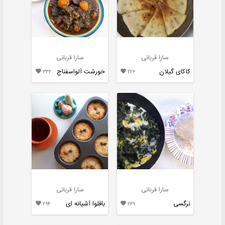
سارا قربانی
سارا قربانی
کاکای گیلان
خورشت آلواسفناج

۳۳۲

۲۲۶
سارا قربانی
سارا قربانی
نرگسی
باقلوا آشیانه ای

۲۹۴

۲۴۹