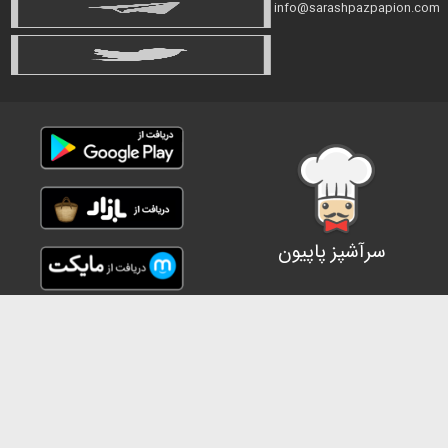
info@sarashpazpapion.com
سرآشپز پاپیون
حقوق مالکیت معنوی
شرایط استفاده
حریم خصوصی
شرایط فعالیت
تمام حقوق برای سرآشپز پاپیون محفوظ است.