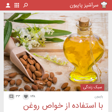
سرآشپز پاپیون
سبک زندگی
پاپیون
۷۴۸
۳۳


با استفاده از خواص روغن