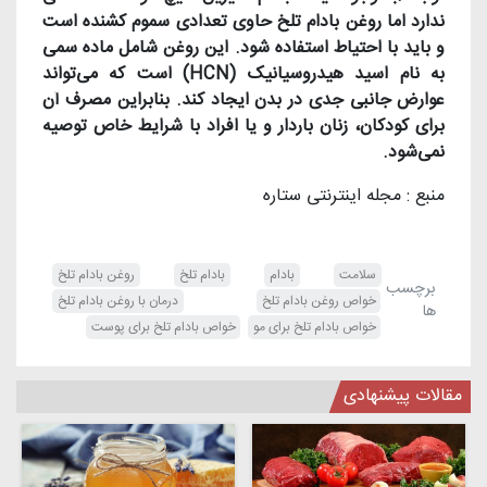
ندارد اما روغن بادام تلخ حاوی تعدادی سموم کشنده است
و باید با احتیاط استفاده شود. این روغن شامل ماده سمی
به نام اسید هیدروسیانیک (HCN) است که می‌تواند
عوارض جانبی جدی در بدن ایجاد کند. بنابراین مصرف آن
برای کودکان، زنان باردار و یا افراد با شرایط خاص توصیه
نمی‌شود.
منبع : مجله اینترنتی ستاره
سلامت
بادام
بادام تلخ
روغن بادام تلخ
برچسب
خواص روغن بادام تلخ
درمان با روغن بادام تلخ
ها
خواص بادام تلخ برای مو
خواص بادام تلخ برای پوست
مقالات پیشنهادی