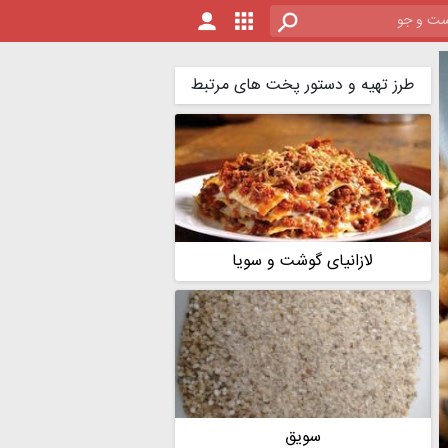
طرز تهیه و دستور پخت های مرتبط
لازانیای گوشت و سویا
سویق