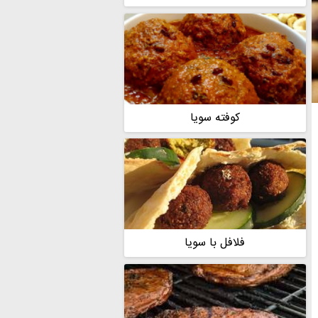
کوفته سویا
فلافل با سویا