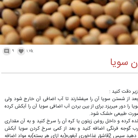
۹
۱.۷k


 سویا
یر دقت کنید :
 بعد از شستن سویا آن را میفشارند تا آب اضافی آن خارج شود ولی
ویا را دور میریزد.برای از بین بردن آب اضافی سویا آن را آبکش کرده
 صورت طبیعی خشک شود.
رنده کرده و داخل روغن زیتون یا کره آن را سرخ کنید و به آن مقداری
 رب گوجه فرنگی اضافه کنید و بعد از کمی سرخ کردن سویا آبکش
شده را به آن اضافه کرده و خوب تفت دهید سپس 2قاشق غذاخوری آبغوره(به ازای هر بسته)به مواد اضافه