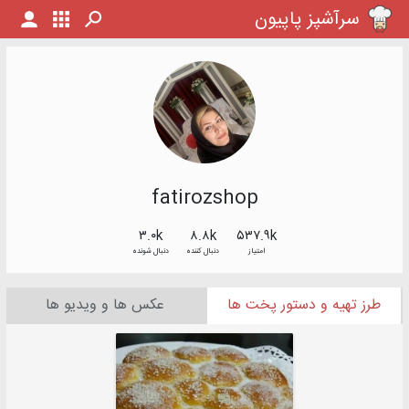
سرآشپز پاپیون
fatirozshop
۳.۰k
۸.۸k
۵۳۷.۹k
امتیاز
دنبال کننده
دنبال شونده
طرز تهیه و دستور پخت ها
عکس ها و ویدیو ها