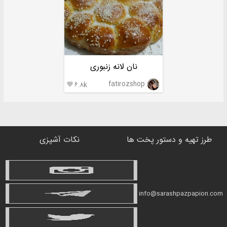
نان لانه زنبوری
fatirozshop
۶.۸k

طرز تهیه و دستور پخت ها
نکات آشپزی
info@sarashpazpapion.com