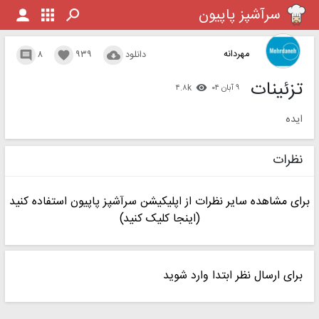
سرآشپز پاپیون
پخش ویدیو
مهردانه
دانلود
۹۳۹
۸



تزئینات
۹ آبان ۰۴
۴.۸k

ایده
نظرات
برای مشاهده سایر نظرات از اپلیکیشن سرآشپز پاپیون استفاده کنید
(اینجا کلیک کنید)
برای ارسال نظر ابتدا وارد شوید