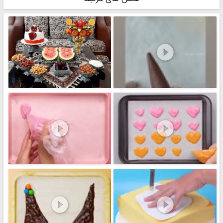




