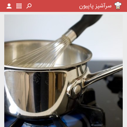
سرآشپز پاپیون