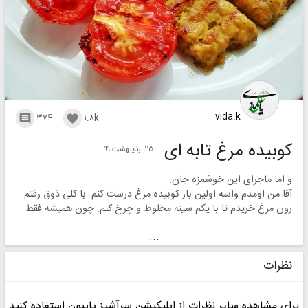
vida.k
۳۷۴
۱.۸k


کوبیده مرغ تابه ای
۲۵ اردیبهشت ۹۹
و اما ماجرای این خوشمزه جان.
آقا من اومدم واسه اولین بار کوبیده مرغ درست کنم. با کلی ذوق رفتم
رون مرغ خریدم تا با یکم سینه مخلوط و چرخ کنم. چون همیشه فقط
سینه میخریم. ظهر نشستم چرخش کردم تا توی یخچال بمونه و جابیفته
...
واسه شب. برای ظهر دمی گوجه درست کردم. همون زمانی بود که
استوریها خراب بود. خلاصه داشتم دمی گوجه رو درست میکردم و آبش
نظرات
داشت کشیده میشد که یک دفعه دیدم یه مگس افتاده توش 😖🙁 چه
دمی گوجه‌ی خوشرنگ و رویی هم شده بود. دیدم وقتی در بالکن رو باز
کردم یهو یه مگس اومد تو اما دستم بند بود گفتم بعدا به حسابش
برای مشاهده سایر نظرات از اپلیکیشن سرآشپز پاپیون استفاده کنید