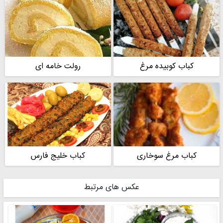
کباب کوبیده مرغ
رولت خامه ای
کباب مرغ سوخاری
کباب خلیج فارس
عکس های مرتبط