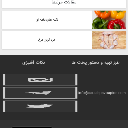
مقالات مرتبط
نکته های دلمه ای
خرد کردن مرغ
طرز تهیه و دستور پخت ها
نکات آشپزی
info@sarashpazpapion.com