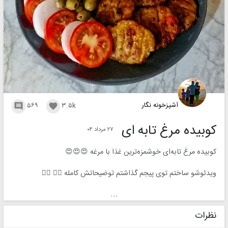
آشپزخونه نگار
۵۶۹
۳.۵k


کوبیده مرغ تابه ای
۲۷ مرداد ۰۴
کوبیده مرغ تابه‌ای خوشمزه‌ترین غذا با مرغه 😍😍😍
ویدئوشو ساختم توی پیجم گذاشتم توضیحاتش کامله 👇🏼 👇🏼
hpazpapion.com/video/457ae881f2ed7337ce07c61905375f8f
...
hpazpapion.com/video/457ae881f2ed7337ce07c61905375f8f
hpazpapion.com/video/457ae881f2ed7337ce07c61905375f8f
نظرات