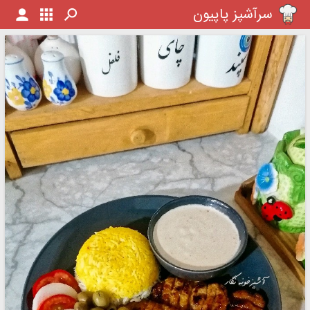
سرآشپز پاپیون