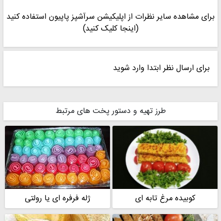
#آشپزی
#آشپزی_ایرانی
#کوبیده_مرغ_تابه_ای
#کوبیده_مرغ
برای مشاهده سایر نظرات از اپلیکیشن سرآشپز پاپیون استفاده کنید
#آشپزخونه_نگار
#نگار69
(اینجا کلیک کنید)
برای ارسال نظر ابتدا وارد شوید
طرز تهیه و دستور پخت های مرتبط
کوبیده مرغ تابه ای
ژله فرفره ای یا رولتی