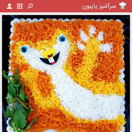
سرآشپز پاپیون