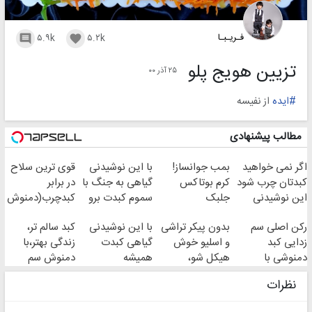
فـریـبـا
۵.۹k
۵.۲k


تزیین هویج پلو
۲۵ آذر ۰۰
#ایده
از نفیسه
مطالب پیشنهادی
اگر نمی خواهید
بمب جوانساز!
با این نوشیدنی
قوی ترین سلاح
کبدتان چرب شود
کرم بوتاکس
گیاهی به جنگ با
در برابر
این نوشیدنی
جلبک
سموم کبدت برو
کبدچرب(دمنوش
خوش طعم را
اسپیرولینا50%تخفیف
سم زدا با 55%
رکن اصلی سم
بدون پیکر تراشی
با این نوشیدنی
کبد سالم تر،
بنوشید
تخفیف
زدایی کبد
و اسلیو خوش
گیاهی کبدت
زندگی بهتر،با
دمنوشی با
هیکل شو،
همیشه
دمنوش سم
10گیاه
سفارش چربیسوز
پرقدرته55%تخفیف
زدا(بزن و با
نظرات
موثر(دارای مجوز
گیاهی
تخفیف بخر)
وزارت بهداشت)
با45%تخفیف