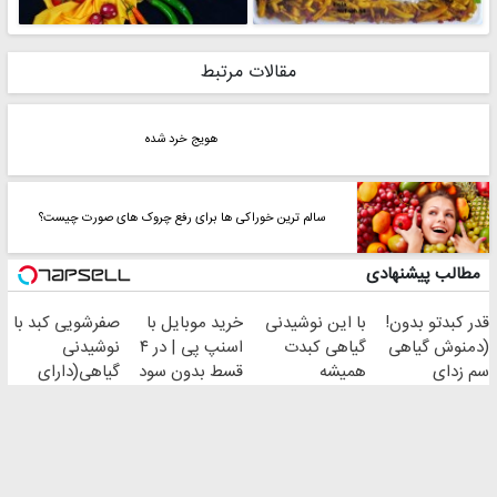
مقالات مرتبط
هویج خرد شده
سالم ترین خوراکی ها برای رفع چروک های صورت چیست؟
مطالب پیشنهادی
قدر کبدتو بدون!
با این نوشیدنی
خرید موبایل با
صفرشویی کبد با
(دمنوش گیاهی
گیاهی کبدت
اسنپ پی | در ۴
نوشیدنی
سم زدای
همیشه
قسط بدون سود
گیاهی(دارای
کبد)55%تخفیف
پرقدرته55%تخفیف
و کارمزد!
سیب
سلامت+55تخفیف)
طرز تهیه و دستور پخت ها
نکات آشپزی