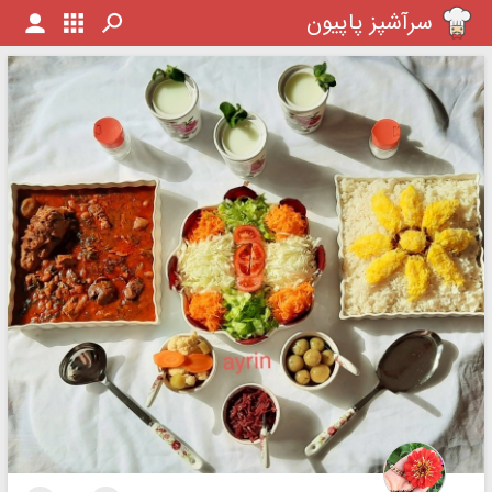
سرآشپز پاپیون