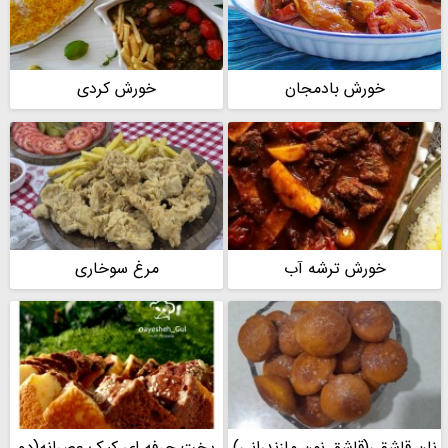
خورش بادمجان
خورش کردی
خورش ترشه آب
مرغ سوخاری