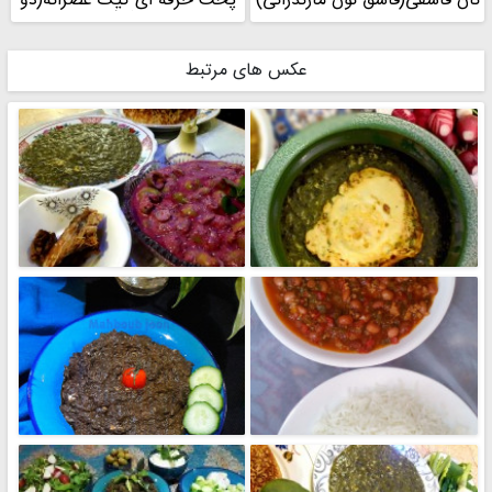
نان قاشقی(قاشق نون مازندرانی)
پخت حرفه ای کیک عصرانه(دو
رنگ)
عکس های مرتبط