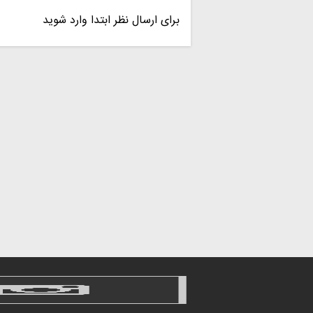
* تو برام مث یه قلب بیرون از سینه 
بمونی برای من وبابایی قلب من
برای ارسال نظر ابتدا وارد شوید
من وبابا عاشقتیم
تولدت مبارکمون باشه😘😍
میدونم که بزرگ شدی میای اینارو می
۱۴۰۲/۰۳/۳۰
۱۳۹۵/۰۳/۳۰
امیدوارم دامن همه چشم انتظارا سبز 