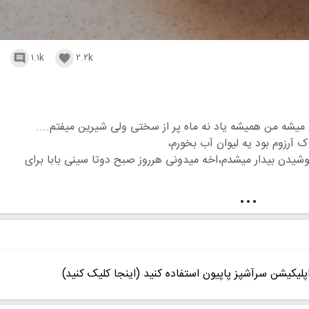
۱.۱k
۲.۲k


میشه من همیشه یاد نه ماه پر از سختی ولی شیرین میفتم....
 ک آرزوم بود یه لیوان آب بخورم،
...یاد روزایی که با بوی برنج در حال جوشیدن بیدار میشدم،اخه میدونی هرروز صبح دوتا سینی بابا برای
ج مونده نخوری برای ناهارت....
...
زدم از شدت درد وحال بدم....زار زار گریه میکردم وبه خودم
م یه خاطره شیرینه
ن روزا قوی کرد
پلیکیشن سرآشپز پاپیون استفاده کنید (اینجا کلیک کنید)