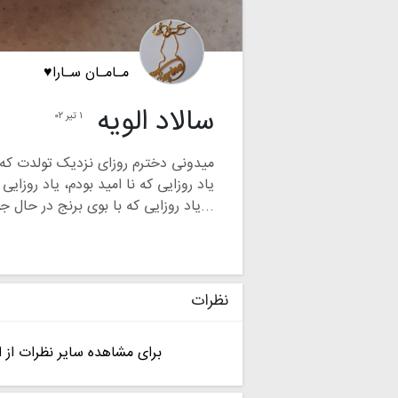
مـامـان سـارا♥
سالاد الویه
۱ تیر ۰۲
میدونی دخترم روزای نزدیک تولدت که 
یاد روزایی که نا امید بودم، یاد روزایی
صبحانه وناهار اماده میکرد،میگفت برن
یاد روزایی که من حتی یه کلمه حرف نمی
میپیچیدم.
نظرات
میدونی دخترم اون روزا گذشت الان برا
میدونی من ته تغاری و ناز نازی رو همو
برای مشاهده سایر نظرات از ا
من با تو بزرگ و قوی شدم
من با وجود تو صبوری رو یاد گرفتم