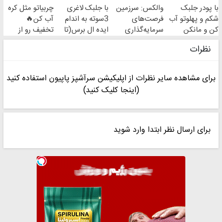
با پودر جلبک
والکس: سرزمین
با جلبک لاغری
چربیاتو مثل کره
ثبت کن
شکم و پهلوتو آب
فرصت‌های
3سوته به اندام
آب کن🔥
کن و مانکن
سرمایه‌گذاری
ایده ال برس(تا
تخفیف رو از
شو(تخفیف تا
دیجیتال شما
امشب تخفیف
دست نده😉
نظرات
امشب)
ویژه)
برای مشاهده سایر نظرات از اپلیکیشن سرآشپز پاپیون استفاده کنید
(اینجا کلیک کنید)
برای ارسال نظر ابتدا وارد شوید