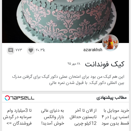
azarakhsh
۷۷۳
۲۰.۳k


کیک فوندانت
۲۸ مهر ۹۵
این هم کیک من بود برای امتحان عملی دکور کیک برای گرفتن مدرک
بین المللی دکور کیک. با قبول شدن نمره عالی
مطالب پیشنهادی
خرید موبایل با
از الان تا آخر
به دنیای عالی
تا 3میلیارد وام
اسنپ پی | در ۴
تابستون حداقل
بازار والکس
سرمایه در گردش
قسط بدون سود
12کیلو چربی
خوش آمدید!
فروشندگان =>
و کارمزد!
میسوزونی!
ترید را آغاز کنید!
فروشگاهت رو