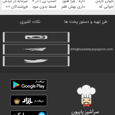
جوان کارتن
داره… چرا هنوز
اسنپ پی | در ۴
سرمایه در گردش
خوابی که
داری بهش ظلم
قسط بدون سود
فروشندگان =>
میلیاردر شد.
می‌کنی؟
و کارمزد!
فروشگاهت رو
آموزش رایگان
ثبت کن
طرز تهیه و دستور پخت ها
نکات آشپزی
info@sarashpazpapion.com
سرآشپز پاپیون