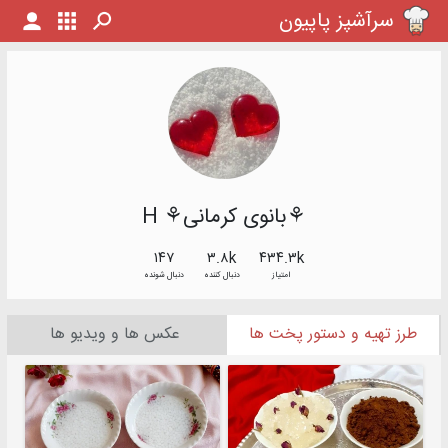
سرآشپز پاپیون
⚘بانوی کرمانی⚘ H
۱۴۷
۳.۸k
۴۳۴.۳k
امتیاز
دنبال کننده
دنبال شونده
طرز تهیه و دستور پخت ها
عکس ها و ویدیو ها