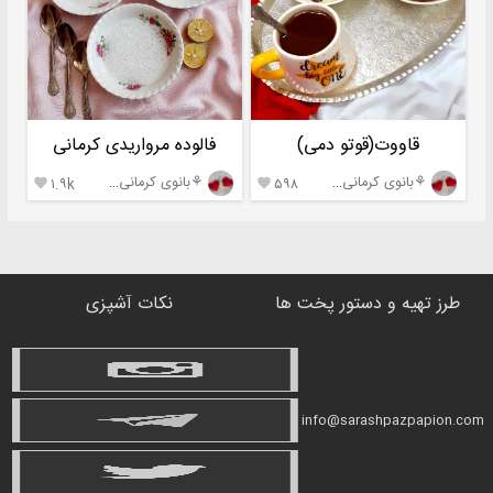
قاووت(قوتو دمی)
فالوده مرواریدی کرمانی
⚘بانوی کرمانی⚘ H
⚘بانوی کرمانی⚘ H
۱.۹k
۵۹۸


طرز تهیه و دستور پخت ها
نکات آشپزی
info@sarashpazpapion.com