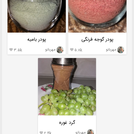
پودر گوجه فرنگی
پودر بامیه
مهربانو
مهربانو
۳.۵k
۵.۸k


گرد غوره
مهربانو
۲.۴k
