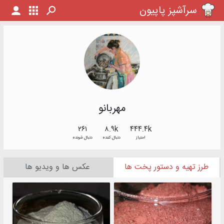
سرآشپز پاپیون
مهربانو
۲۶۱
۸.۹k
۴۴۴.۴k
امتیاز
دنبال کننده
دنبال شونده
طرز تهیه و دستور پخت ها
عکس ها و ویدیو ها