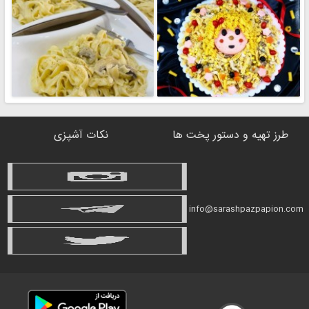
طرز تهیه و دستور پخت ها
نکات آشپزی
info@sarashpazpapion.com