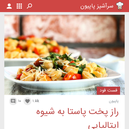
سرآشپز پاپیون
فست فود
پاپیون
۱.۵k
۱۰


راز پخت پاستا به شیوه
ایتالیایی