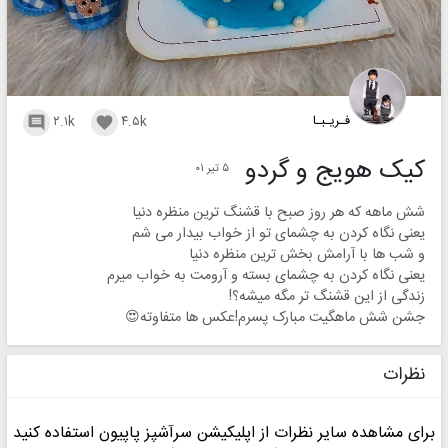
فـریـبـا
۲.۱k
۴.۵k


کیک هویج و گردو
۵ تیر ۰۱
شش ماهه که هر روز صبح با قشنگ ترین منظره دنیا
یعنی نگاه کردن به چشمای تو از خواب بیدار می شم
و شب ها با آرامش بخش ترین منظره دنیا
یعنی نگاه کردن به چشمای بسته و آرومت به خواب میرم
زندگی از این قشنگ تر مگه میشه؟!
جشن شش ماهگیت مبارک پسرم!عکس ها متفاوته😍
نظرات
برای مشاهده سایر نظرات از اپلیکیشن سرآشپز پاپیون استفاده کنید