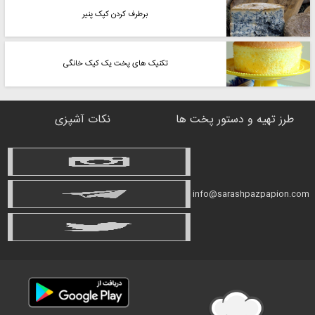
برطرف کردن کپک پنیر
تکنیک های پخت یک کیک خانگی
طرز تهیه و دستور پخت ها
نکات آشپزی
info@sarashpazpapion.com