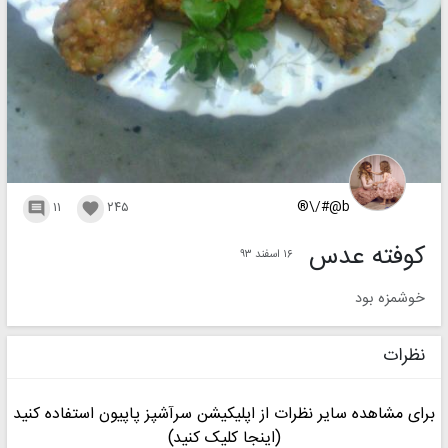
b@#/\®
۱۱
۲۴۵


کوفته عدس
۱۶ اسفند ۹۳
خوشمزه بود
نظرات
برای مشاهده سایر نظرات از اپلیکیشن سرآشپز پاپیون استفاده کنید
(اینجا کلیک کنید)