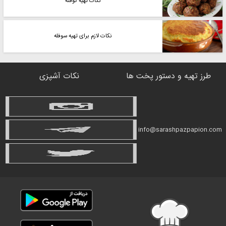
نکات تهیه کوفته
نکات لازم برای تهیه سوفله
طرز تهیه و دستور پخت ها
نکات آشپزی
info@sarashpazpapion.com