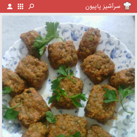
سرآشپز پاپیون