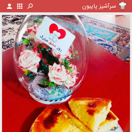
سرآشپز پاپیون