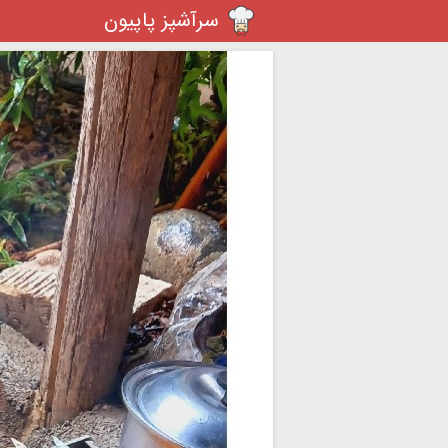
سرآشپز پاپیون