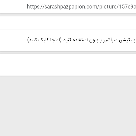
https://sarashpazpapion.com/picture/157e
پلیکیشن سرآشپز پاپیون استفاده کنید (اینجا کلیک کنید)