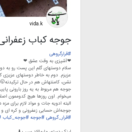
vida.k
جوجه کباب زعفرانی
#قرارگروهی
❤آشپزی به وقت عشق ❤
ای همراهی با دوستان و هم گروهی های
 پست تکراری مواجه میشن. گفتم دلزده
نشن، کامنتهاش هم در حال ترکیدنه🤭
ند روز بود که همش میگفت جوجه کباب
 باباش گفت خودم براش درست میکنم.
اد لازم برای مزه دار شدنش رو من زدم.
ابی زعفرونی و کره ای و خوشمزه شد.
ی
#جوجه_کباب
#جوجه
#قرار_گروهی
لینک دستور مارمالاد سیب ⬇️