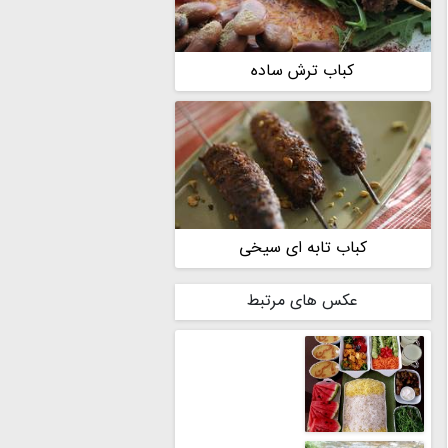
کباب ترش ساده
کباب تابه ای سیخی
عکس های مرتبط