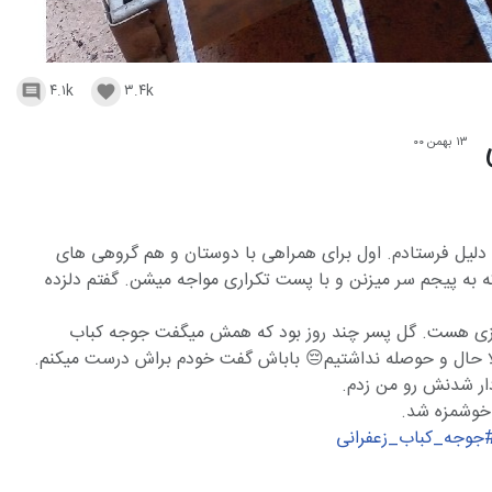
۴.۱k
۳.۴k


۱۳ بهمن ۰۰
سلام دوستهای گلم این پست رو به دو دلیل فرستادم. اول بر
عزیزم. دوم به خاطر دوستهای عزیزی که به پیجم سر میزنن و با
جوجه هم مربوط به یه روز بارونی پاییزی هست. گل پسر چ
میخوام. اون روزها هیچ کدوممون اصلا حال و حوصله نداشتیم
البته ادویه جات و مو
جوجه‌اش حس
#جوجه_کباب_زعفران