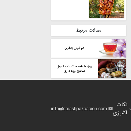
مقالات مرتبط
دم کردن زعفران
روزه با طعم سلامت و اصول
صحیح روزه داری
نکات
info@sarashpazpapion.com
آشپزی