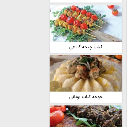
کباب چنجه گیاهی
جوجه کباب یونانی