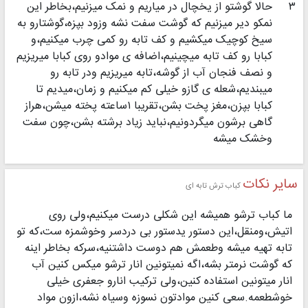
۳
حالا گوشتو از یخچال در میاریم و نمک میزنیم،بخاطر این
نمکو دیر میزنیم که گوشت سفت نشه وزود بپزه،گوشتارو به
سیخ کوچیک میکشیم و کف تابه رو کمی چرب میکنیم،و
کبابا رو کف تابه میچینیم،اضافه ی موادو روی کبابا میریزیم
و نصف فنجان آب از گوشه،تابه میریزیم ودر تابه رو
میبندیم،شعله ی گازو خیلی کم میکنیم و زمان،میدیم تا
کبابا بپزن،مغز پخت بشن،تقریبا ۱ساعته پخته میشن،هراز
گاهی برشون میگردونیم،نباید زیاد برشته بشن،چون سفت
وخشک میشه
سایر نکات
کباب ترش تابه ای
ما کباب ترشو همیشه این شکلی درست میکنیم،ولی روی
اتیش،ومنقل،این دستور یدستور بی دردسر وخوشمزه ست،که تو
تابه تهیه میشه وطعمش هم دوست داشتنیه،سرکه بخاطر اینه
که گوشت نرمتر بشه،اگه نمیتونین انار ترشو میکس کنین آب
انار میتونین استفاده کنین،ولی ترکیب انارو جعفری خیلی
خوشطعمه.سعی کنین موادتون نسوزه وسیاه نشه،ازون مواد