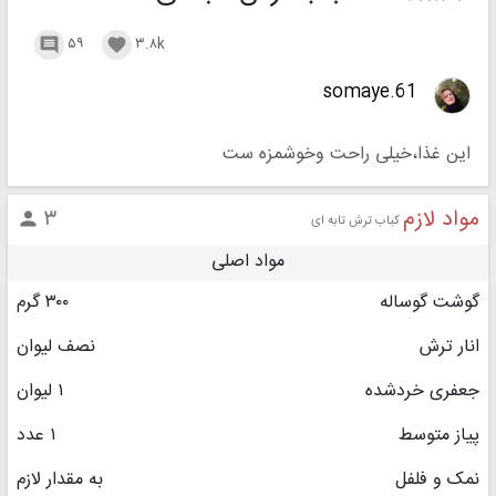
۵۹
۳.۸k


somaye.61
این غذا،خیلی راحت وخوشمزه ست
مواد لازم
۳

کباب ترش تابه ای
مواد اصلی
گوشت گوساله
۳۰۰ گرم
انار ترش
نصف لیوان
جعفری خردشده
۱ لیوان
پیاز متوسط
۱ عدد
نمک و فلفل
به مقدار لازم