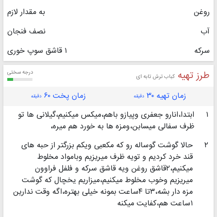
روغن
به مقدار لازم
آب
نصف فنجان
سرکه
۱ قاشق سوپ خوری
طرز تهیه
درجه سختی
کباب ترش تابه ای
زمان تهیه ۳۰
زمان پخت ۶۰
دقیقه
دقیقه
۱
ابتدا،انارو جعفری وپیازو باهم،میکس میکنیم،گیلانی ها تو
ظرف سفالی میسابن،ومزه ها به خورد هم میره،
۲
حالا گوشت گوساله رو که مکعبی ویکم بزرگتر از حبه های
قند خرد کردیم و تویه ظرف میریزیم وبامواد مخلوط
میکنیم،۲قاشق روغن ویه قاشق سرکه و فلفل فراوون
میریزیم وخوب مخلوط میکنیم،میزاریم یخچال که گوشت
مزه دار بشه،۳تا ۴ساعت بمونه خیلی بهتره،اگه وقت ندارین
۱ساعت هم،کفایت میکنه