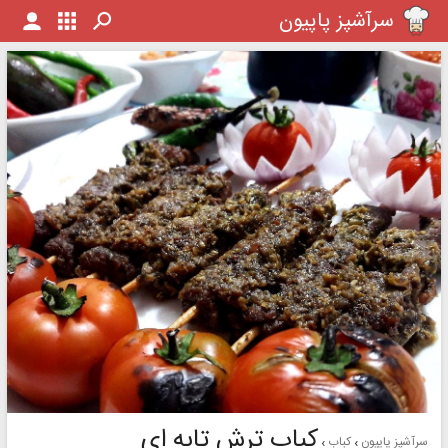
سرآشپز پاپیون
کباب ترش تابه ای
سرآشپز پاپیون
کباب