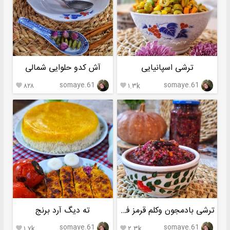
ترشی اسپانیایی
آش کدو حلوایی شمالی
somaye.61
somaye.61
۸۲۸
۱.۳k


ترشی بادمجون وکلم قرمز فوری
ته دیگ آرد برنج
somaye.61
somaye.61
۱.۷k
۲.۳k

