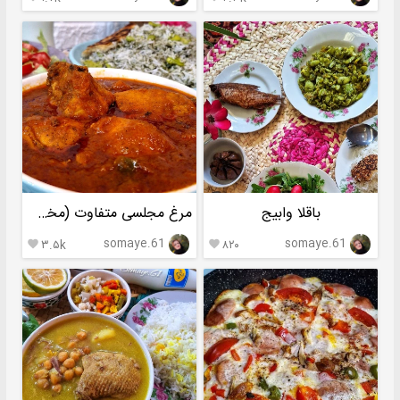
باقلا وابیج
مرغ مجلسی متفاوت (مخصوص زرشک پلو و باقالی پلو)
somaye.61
somaye.61
۳.۵k
۸۲۰

