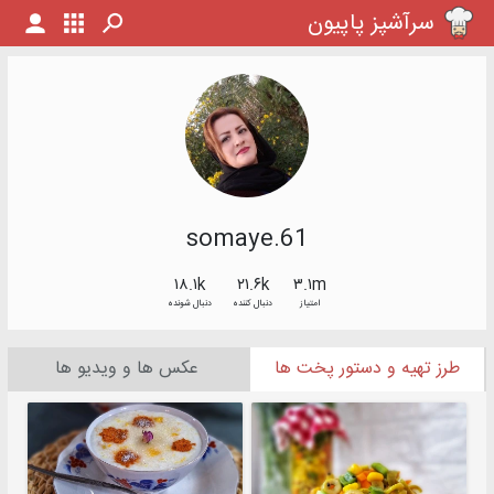
سرآشپز پاپیون
somaye.61
۱۸.۱k
۲۱.۶k
۳.۱m
امتیاز
دنبال کننده
دنبال شونده
طرز تهیه و دستور پخت ها
عکس ها و ویدیو ها