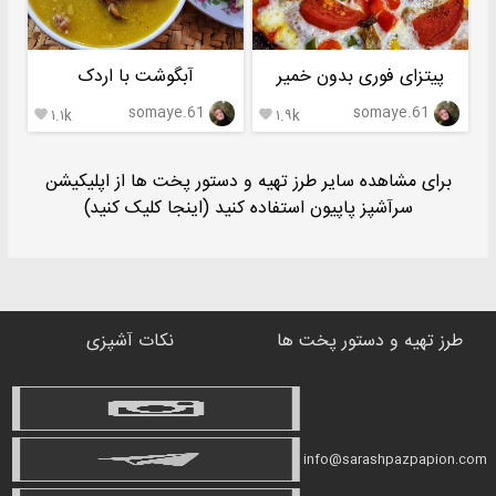
پیتزای فوری بدون خمیر
آبگوشت با اردک
somaye.61
somaye.61
۱.۱k
۱.۹k


برای مشاهده سایر طرز تهیه و دستور پخت ها از اپلیکیشن
سرآشپز پاپیون استفاده کنید (اینجا کلیک کنید)
طرز تهیه و دستور پخت ها
نکات آشپزی
info@sarashpazpapion.com