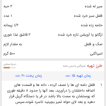
سیر له شده
۲ حبه
فلفل سبز خرد شده
۱ عدد
خامه زده شده
۱/۲ پیمانه
ارگانو یا آویشن تازه خرد شده
۲ قاشق غذا خوری
نمک و فلفل
به مقدار لازم
اسپاگتی
۵۰۰ گرم
طرز تهیه
درجه سختی
اسپاگتی با سس خامه
زمان تهیه ۱۵
زمان پخت ۲۰
دقیقه
دقیقه
۱
فلفل دلمه ای ها را نصف کرده ، دانه ها و قسمت های
اضافه داخلشان را درآورید، بعد آنها را حدود ۸ دقیقه طوری
که پوستشان به سمت بالا باشد در فر یا دستگاه گریل قرار
دهید و بعد لای حوله تمیز بچینید تاسرد شوند،سپس