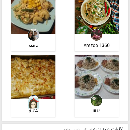
Arezoo 1360
فاطمه
غذااا
شکیلا
نظرات طرز تهیه
اسپاگتی با سس خامه