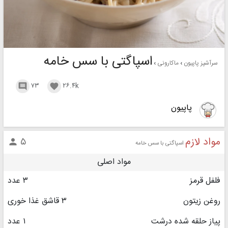
اسپاگتی با سس خامه
سرآشپز پاپیون
ماکارونی
۷۳
۲۶.۴k


پاپیون
مواد لازم
۵

اسپاگتی با سس خامه
مواد اصلی
فلفل قرمز
۳ عدد
روغن زیتون
۳ قاشق غذا خوری
پیاز حلقه شده درشت
۱ عدد