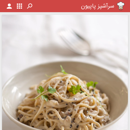
سرآشپز پاپیون