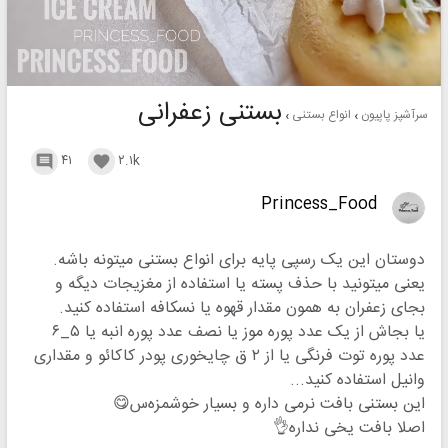
بستنی زعفرانی
سرآشپز پاپیون
انواع بستنی
۴۱
۲.۱k


Princess_Food
دوستان این یک رسپی پایه برای انواع بستنی میتونه باشه.
یعنی میتونید با حذف پسته یا استفاده از مغزیجات دیگه و
بجای زعفران به همون مقدار قهوه یا نسکافه استفاده کنید.
یا بجاش از یک عدد پوره موز یا نصف عدد پوره انبه یا ۵_۶
عدد پوره توت فرنگی یا از ۲ ق چایخوری پودر کاکائو و مقداری
وانیل استفاده کنید...
این بستنی بافت نرمی داره و بسیار خوشمزه‌س😋
اصلا بافت یخی نداره👌