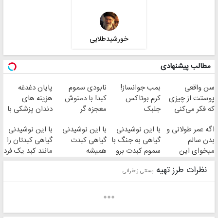
خورشیدطلایی
مطالب پیشنهادی
سن واقعی
بمب جوانساز!
نابودی سموم
پایان دغدغه
پوستت از چیزی
کرم بوتاکس
کبد! با دمنوش
هزینه های
که فکر می‌کنی
جلبک
معجزه گر
دندان پزشکی با
بیشتره...
اسپیرولینا50%تخفیف
گیاهی+ضمانت
پک سفید کننده
اگه عمر طولانی و
با این نوشیدنی
با این نوشیدنی
با این نوشیدنی
مرجوعیfile:///C:/Users
خانگی
بدن سالم
گیاهی به جنگ با
گیاهی کبدت
گیاهی کبدتان را
میخوای این
سموم کبدت برو
همیشه
مانند کبد یک فرد
نوشیدنی رو با
پرقدرته55%تخفیف
15ساله تمیز کنید
نظرات طرز تهیه
تخفیف بخر
بستنی زعفرانی