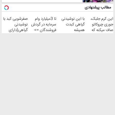
مطالب پیشنهادی
این کرم جلبک،
با این نوشیدنی
تا 3میلیارد وام
صفرشویی کبد با
جوری چروکاتو
گیاهی کبدت
سرمایه در گردش
نوشیدنی
صاف میکنه که
همیشه
فروشندگان =>
گیاهی(دارای
انگار بوتاکس
پرقدرته55%تخفیف
فروشگاهت رو
سیب
کردی!(تخفیف
ثبت کن
سلامت+55تخفیف)
طرز تهیه و دستور پخت ها
نکات آشپزی
ویژه)
info@sarashpazpapion.com