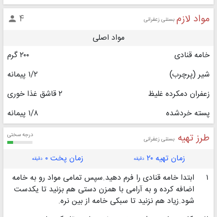
مواد لازم
۴

بستنی زعفرانی
مواد اصلی
خامه قنادی
۲۰۰ گرم
شیر (پرچرب)
۱/۲ پیمانه
زعفران دمکرده غلیظ
۲ قاشق غذا خوری
پسته خردشده
۱/۸ پیمانه
طرز تهیه
درجه سختی
بستنی زعفرانی
زمان تهیه ۲۰
زمان پخت ۰
دقیقه
دقیقه
۱
ابتدا خامه قنادی را فرم دهید.سپس تمامی مواد رو به خامه
اضافه کرده و به آرامی با همزن دستی هم بزنید تا یکدست
شود.زیاد هم نزنید تا سبکی خامه از بین نره‌.