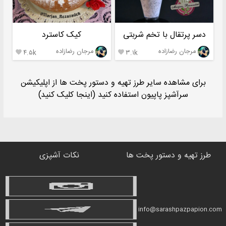
دسر پرتقال با تخم شربتی
کیک کاسترد
مرجان رضازاده
مرجان رضازاده
۴.۵k
۳.۱k


برای مشاهده سایر طرز تهیه و دستور پخت ها از اپلیکیشن
سرآشپز پاپیون استفاده کنید (اینجا کلیک کنید)
طرز تهیه و دستور پخت ها
نکات آشپزی
info@sarashpazpapion.com