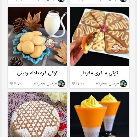
کوکی میکری مغزدار
کوکی کره بادام زمینی
مرجان رضازاده
مرجان رضازاده
۲.۷k
۱۰.۲k

