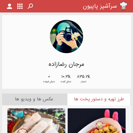
سرآشپز پاپیون
مرجان رضازاده
۰
۱۰.۳k
۸۳۵.۲k
امتیاز
دنبال کننده
دنبال شونده
طرز تهیه و دستور پخت ها
عکس ها و ویدیو ها