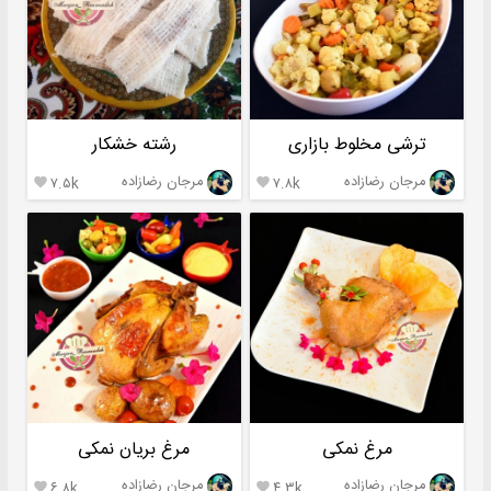
ترشی مخلوط بازاری
رشته خشکار
مرجان رضازاده
مرجان رضازاده
۷.۵k
۷.۸k


مرغ نمکی
مرغ بریان نمکی
مرجان رضازاده
مرجان رضازاده
۶.۸k
۴.۳k

