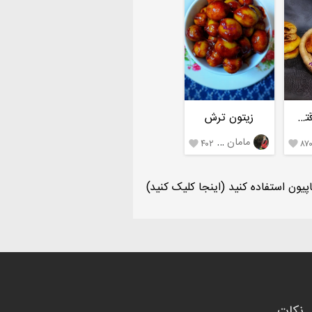
نان گردویی اقتصادی
زیتون ترش
مامان مرضیه،تالش
۴۰۲
۸۷


یون استفاده کنید (اینجا کلیک کنید)