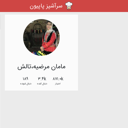
سرآشپز پاپیون
مامان مرضیه،تالش
۱۸۹
۳.۴k
۸۷۱.۰k
امتیاز
دنبال کننده
دنبال شونده