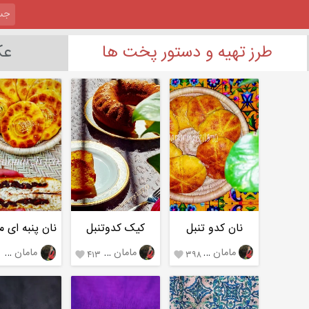
طرز تهیه و دستور پخت ها
عک
نان کدو تنبل
کیک کدوتنبل
نان پنبه ای م
مامان مرضیه،تالش
مامان مرضیه،تالش
مامان مرضیه،تالش
۲
۴۱۳
۳۹۸

