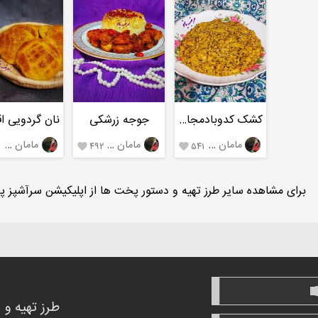
کشک کدوبادمجان رژیمی
جوجه زرشکی
مامان مرضیه،تالش
مامان مرضیه،تالش
مامان مرضیه،تالش
۰
۴۹۲
۵۴۱


برای مشاهده سایر طرز تهیه و دستور پخت ها از اپلیکیشن سرآشپز پاپ
طرز تهیه و