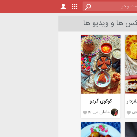
س ها و ویدیو ها
غزدار
کوکوی گردو
مامان مرضیه،تالش
۴۱۱
۸۱

