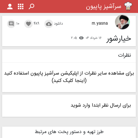
سرآشپز پاپیون
پخش ویدیو
m.yasna
دانلود
۴۸۹
۱۰



خیارشور
۱۶ خرداد ۰۴
۲.۰k

نظرات
برای مشاهده سایر نظرات از اپلیکیشن سرآشپز پاپیون استفاده کنید
(اینجا کلیک کنید)
برای ارسال نظر ابتدا وارد شوید
طرز تهیه و دستور پخت های مرتبط