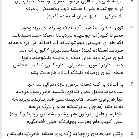
۲
شیشه های درب فلزی روخوب بشوریدوخشک کنید(چون
قراره جوشیده بشن ازشیشه درب پلاستیکی یاظرف
پلاستیکی به هیچ عنوان استفاده نکنید)
۳
توی یه ظرف مناسب آب ،نمک وسرکه روبریزیدوخوب
مخلوط کنید(آب جوشیده سردباشه ،سرکه حتماسفیدباشه
اگه فله ای خریدین بجوشونیدکه آب اضافه اش بره وبعدکه
سردشداستفاده کنید) حتماحتمامیزان ۱۲لیوان آب ،سه
لیوان سرکه ویه لیوان نمک رورعایت کنیدوحتمابالیوان
دسته دارفرانسوی باشه برای اندازه گیری نمک بایه قاشق
سطح لیوان روصاف کنیدکه اندازه هارعایت بشه
۴
به اندازه یه کف دست ترخون تازه ،دوالی سه حبه
سیرودوعددفلفل قلمی تندتوی شیشه هابزاریدوباحوصله
خیارهاروتوی شیشه هابچینیدخیلی فشارنیاریدیاپرپرنباشه
که له بشه (هرچی سایزشیشه هاتون بزرگ تربشه
مقدارسیر،فلفل وترخون هم بیشترمیشه این رودرنظربگیرید)
سعی کنیدبانظم ومرتب بچینیدکه خیلی فضانگیره
۵
وقتی خیارهاتون روچیدیدازآب روی شیشه هابریزیدتاپربشن