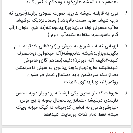
بعدهم درب شیشه هاروخوب ومحکم فیکس کنید
۶
توی یه قابلمه شیشه هاروبه صورت عمودی بزارید(جوری که
درب شیشه هابه سمت بالاباشه) وبعدتانزدیک درشیشه
هاآب معمولی لوله بریزیدوبزاریدبجوشه(به هیچ عنوان ازآب
گرم یاسردسرداستفاده نکنیدآب ولرم )
۷
اززمانی که آب شروع به جوش ریزکرد۱۵الی ۲۰دقیقه تایم
بگیریدوبزاریدشیشه هابجوشه(اگه میخواین زودمصرف
کنید۲۰دقیقه اگه دیرتر۱۵دقیقه)بعدهم گازروخاموش
کنیدشیشه هارودربیاریدوبزاریدتوی یه سینی تاسردبشن
بعدازاینکه سردشدن بایه دستمال نمداراطرافشون
روتمیزکنیدوبزاریدتوی کابینت
۸
هروقت که خواستین یکی ازشیشه رودربیاریدوبه محض
بازشدن درشیشه حتمابزاریدیخچال بمونه بااین روش
خیارشورهاتون نه آبشون کدرمیشه نه کپک میزنه وپوک
میشه فقط تمام نکات رورعایت کنیدلطفا