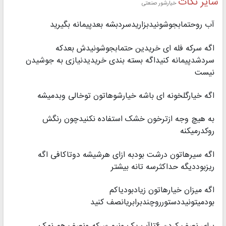
سایر نکات
خیارشور صنعتی
آب روحتمابجوشونیدبزاریدسردبشه بعدپیمانه بگیرید
اگه سرکه فله ای خریدین حتمابجوشونیدش بعدکه
سردشدپیمانه کنیداگه بسته بندی خریدیدنیازی به جوشیدن
نیست
اگه خیارگلخونه ای باشه خیارشوهاتون توخالی وبدمیشه
به هیچ وجه ازترخون خشک استفاده نکنیدچون رنگش
روکدرمیکنه
اگه سیرهاتون درشت بودبه ازای هرشیشه دوتاکافی اگه
ریزبوددیگه حداکثرسه تانه بیشتر
اگه میزان خیارهاتون زیادبودیاکم
بودمیتونیددستورروچندبرابریانصف کنید