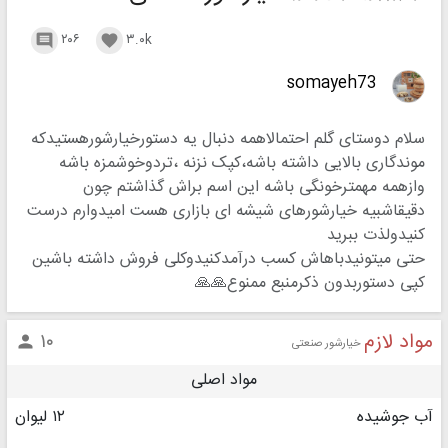
۲۰۶
۳.۰k


somayeh73
سلام دوستای گلم احتمالاهمه دنبال یه دستورخیارشورهستیدکه
موندگاری بالایی داشته باشه،کپک نزنه ،تردوخوشمزه باشه
وازهمه مهمترخونگی باشه این اسم براش گذاشتم چون
دقیقاشبیه خیارشورهای شیشه ای بازاری هست امیدوارم درست
کنیدولذت ببرید
حتی میتونیدباهاش کسب درآمدکنیدوکلی فروش داشته باشین
کپی دستوربدون ذکرمنبع ممنوع🙏🙏
مواد لازم
۱۰

خیارشور صنعتی
مواد اصلی
آب جوشیده
۱۲ لیوان