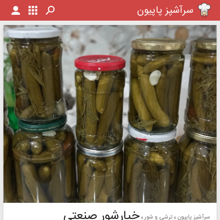
سرآشپز پاپیون
خیارشور صنعتی
سرآشپز پاپیون
ترشی و شور