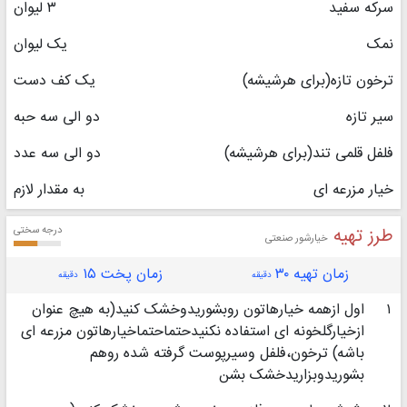
سرکه سفید
۳ لیوان
نمک
یک لیوان
ترخون تازه(برای هرشیشه)
یک کف دست
سیر تازه
دو الی سه حبه
فلفل قلمی تند(برای هرشیشه)
دو الی سه عدد
خیار مزرعه ای
به مقدار لازم
طرز تهیه
درجه سختی
خیارشور صنعتی
زمان تهیه ۳۰
زمان پخت ۱۵
دقیقه
دقیقه
۱
اول ازهمه خیارهاتون روبشوریدوخشک کنید(به هیچ عنوان
ازخیارگلخونه ای استفاده نکنیدحتماحتماخیارهاتون مزرعه ای
باشه) ترخون،فلفل وسیرپوست گرفته شده روهم
بشوریدوبزاریدخشک بشن