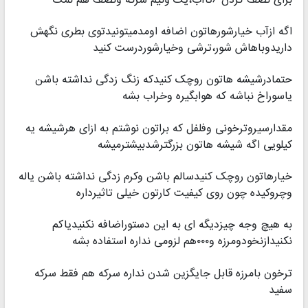
برای نصف کردن ۶تاآب،یک ونیم سرکه ونصف هم نمک
اگه ازآب خیارشورهاتون اضافه اومدمیتونیدتوی بطری نگهش
داریدوباهاش شور،ترشی وخیارشوردرست کنید
حتمادرشیشه هاتون روچک کنیدکه زنگ زدگی نداشته باشن
یاسوراخ نباشه که هوابگیره وخراب بشه
مقدارسیروترخونی وفلفل که براتون نوشتم به ازای هرشیشه یه
کیلویی اگه شیشه هاتون بزرگترشدبیشترمیشه
خیارهاتون روچک کنیدسالم باشن وکرم زدگی نداشته باشن یاله
وچروکیده چون روی کیفیت کارتون خیلی تاثیرداره
به هیچ وجه چیزدیگه ای به این دستوراضافه نکنیدیاکم
نکنیدازنخودومرزه و۰۰۰هم لزومی نداره استفاده بشه
ترخون بامرزه قابل جایگزین شدن نداره سرکه هم فقط سرکه
سفید