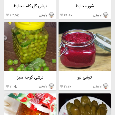
شور مخلوط
ترشی گل کلم مخلوط
پاپیون
پاپیون
۲۳.۵k
۲۵.۵k


ترشی لبو
ترشی گوجه سبز
پاپیون
پاپیون
۲۱.۰k
۲۱.۲k

