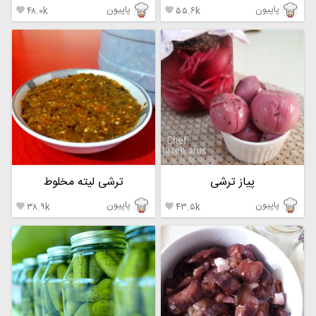
پاپیون
پاپیون
۴۸.۰k
۵۵.۶k


پیاز ترشی
ترشی لیته مخلوط
پاپیون
پاپیون
۳۸.۹k
۴۳.۵k

