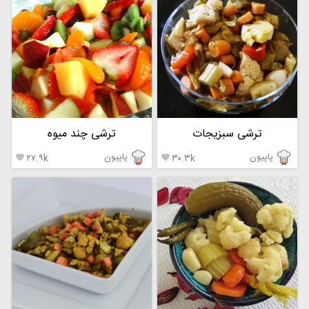
ترشی سبزیجات
ترشی چند میوه
پاپیون
پاپیون
۲۷.۹k
۳۰.۳k

