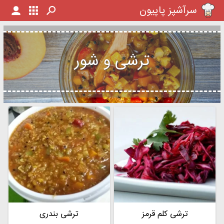
سرآشپز پاپیون
ترشی و شور
ترشی کلم قرمز
ترشی بندری