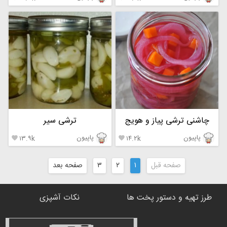
چاشنی ترشی پیاز و هویج
ترشی سیر
پاپیون
پاپیون
۱۳.۹k
۱۴.۲k


صفحه قبل
۱
۲
۳
صفحه بعد
طرز تهیه و دستور پخت ها
نکات آشپزی