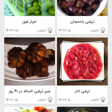
ترشی بادمجان
خیار شور
پاپیون
پاپیون
۳۳.۷k
۳۴.۸k


ترشی انار
سیر ترشی ۷ساله در ۴۰ روز
پاپیون
پاپیون
۳۲.۸k
۳۳.۱k

