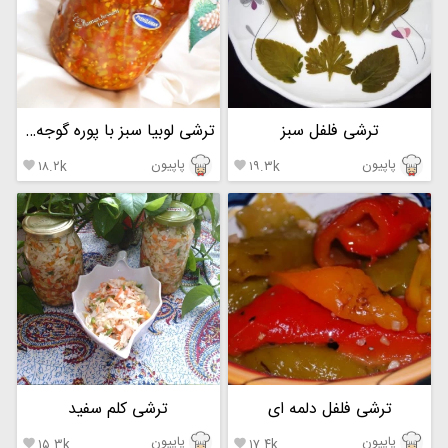
ترشی فلفل سبز
ترشی لوبیا سبز با پوره گوجه فرنگی
پاپیون
پاپیون
۱۸.۲k
۱۹.۳k


ترشی فلفل دلمه ای
ترشی کلم سفید
پاپیون
پاپیون
۱۵.۳k
۱۷.۴k

