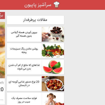
سرآشپز پاپیون
بر
مقالات پرطرفدار
بیرون آوردن هسته گیلاس
بدون هسته گیر
روشن ماندن رنگ سبزیجات
پخته
غذاهای که مانع از کم آب شدن
بدن می شوند
20 نوع دستور غذایی گوجه ای
پاپ
در تابستان
20 نوع برگر متنو
...
فواید سلامت مصرف یک
سیب در روز