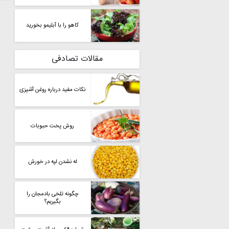
کاهو را با آبلیمو بخورید
مقالات تصادفی
نکات مفید درباره روغن آشپزی
روش پخت حبوبات
له نشدن لپه در خورش
چگونه تلخی بادمجان را
بگیریم؟