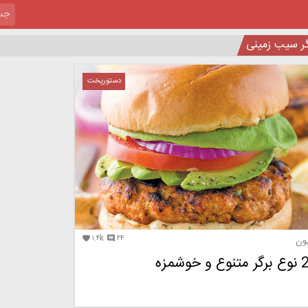
گر سیب زمینی
دستورپخت
۱.۴k
۲۴


یون
ع و خوشمزه