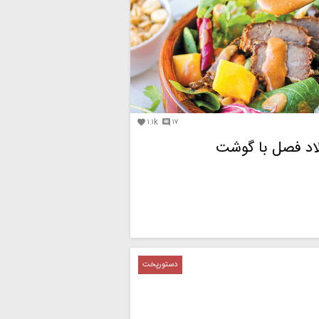
۱.۱k
۱۷


دستورپخت