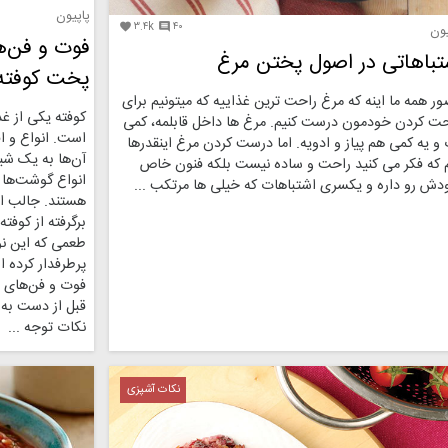
پاپیون
۳.۴k
۴۰


یون
فوت ‌و فن‌
تباهاتی در اصول پختن مرغ
پخت کوفته
ر همه ما اینه که مرغ راحت ترین غذاییه که میتونیم برای
کوفته یکی از غذ
حت کردن خودمون درست کنیم. مرغ ها داخل قابلمه، کمی
است. انواع و اق
و یه کمی هم پیاز و ادویه. اما درست کردن مرغ اینقدرها
آن‌ها به یک شیو
 که فکر می کنید راحت و ساده نیست بلکه فنون خاص
انواع گوشت‌ها
دش رو داره و یکسری اشتباهات که خیلی ها مرتکب ...
هستند. جالب اس
برگرفته از کوفته
طعمی که این نوع
پرطرفدار کرده 
فوت ‌و فن‌های
قبل از دست ‌به 
نکات توجه ...
نکات آشپزی