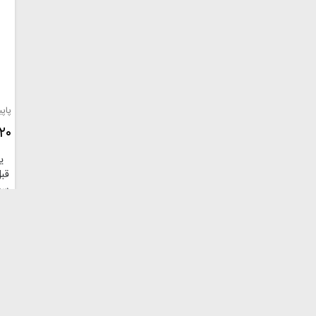
پاپ
۲۰ نوع آش متفاوت و خوشمزه - بخش
یک
قب
سي
بزن
قاب
پيا