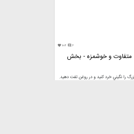
۷۰۴
۶


ش متفاوت و خوشمزه - بخش
رگ را نگيني خرد کنيد و در روغن تفت دهيد.
 مغز ران گوسفند یا گوساله را هم خرد
ز تفت دهيد. حالا مقداری نمک، فلفل و
کنيد و مقداري حرارت دهيد تا عطر ادويه
حدود یک و نیم پیمانه آب به مواد بيفزاييد تا
 را بگيرد. اجازه دهيد گوشت خوب پخته شود.
 نخود‌ خيس خورده و دویصد گرم بلغور را
 آب اضافه کنيد تا نخودها آب کافي داشته
.