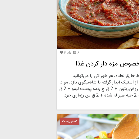
۳.۸k
۸


 خارق‌العاده، هر خوراکی را می‌توانید
 استیک آبدار گرفته تا شاه‌میگوی تازه. مواد
لازم 4/1 پیمانه روغن‌زیتون + 2 ق چ رنده پوست لیمو + 2 ق
س سرکه قرمز + 2 حبه سیر له شده + 2 ق س رزماری خرد
دستورپخت