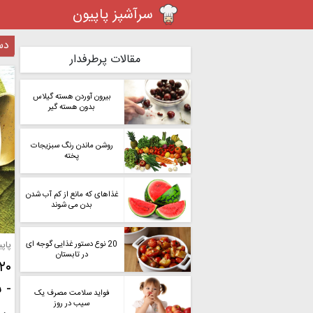
سرآشپز پاپیون
دس
مقالات پرطرفدار
بیرون آوردن هسته گیلاس
بدون هسته گیر
روشن ماندن رنگ سبزیجات
پخته
غذاهای که مانع از کم آب شدن
بدن می شوند
20 نوع دستور غذایی گوجه ای
پاپ
در تابستان
- 
فواید سلامت مصرف یک
سیب در روز