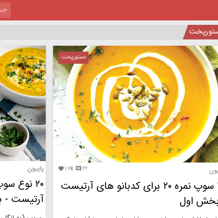
تورپخت
دستورپخت
پاپیون
۱.۷k
۲۲


یون
۲۰ سوپ نمره ۲۰ برای کدبانو های آرتیست
آرتیست - 
بخش اول