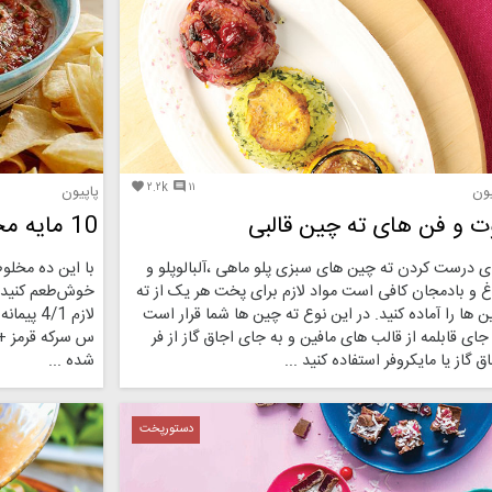
۲.۲k
۱۱


یون
پاپیون
ت و فن های ته چین قالبی
10 مایه مخصوص مزه دار کردن غذا
ی درست کردن ته چین های سبزی پلو ماهی ،آلبالوپلو و
با این ده مخلوط
غ و بادمجان کافی است مواد لازم برای پخت هر یک از ته
خوش‌طعم کنید از
 ها را آماده کنید. در این نوع ته چین ها شما قرار است
جای قابلمه از قالب های مافین و به جای اجاق گاز از فر
ق گاز یا مایکروفر استفاده کنید ...
شده ...
دستورپخت