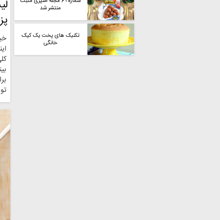
شماره ۶۹ مجله آشپزی مثبت
لی
منتشر شد
پز
تکنیک های پخت یک کیک
خی
خانگی
این
کل
بین
برا
توا