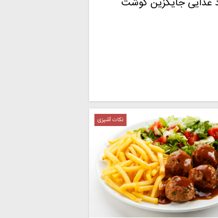
د غذایی جایگزین گوشت
نکات آشپزی