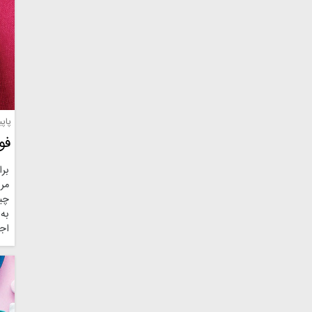
پاپ
فو
برا
مر
چین
به 
اجا