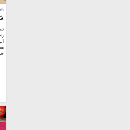
پاپ
اش
تصو
را
آب 
هم
خو