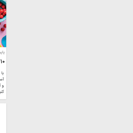
پاپ
۱۰ مدل شکلات دست ساز ( فاج ) رنگارنگ
با 
آس
و آ
کنید. 