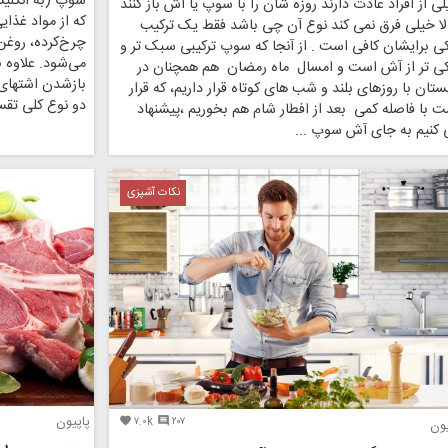
ی از افراد عادت دارند روزه شان را با سوپ یا آش باز کنند
که از مواد غذ
لا خیلی فرق نمی کند نوع آن چی باشد فقط یک ترکیب
چرخ‌کرده، روغن،
ی برایشان کافی است . از آنجا که سوپ ترکیبی سبک تر و
می‌شود. علاوه 
کی تر از آش است و امسال ماه رمضان هم همچنان در
بازشدن اشتهای 
ستان با روزهای بلند و شب های کوتاه قرار داریم، که قرار
دو نوع کلی تقس
 با فاصله کمی بعد از افطار شام هم بخوریم ،پیشنهاد
 کنیم به جای آش سوپ ...
نکات آشپزی
پاپیون
۷.۰k
۲۰۷


یون