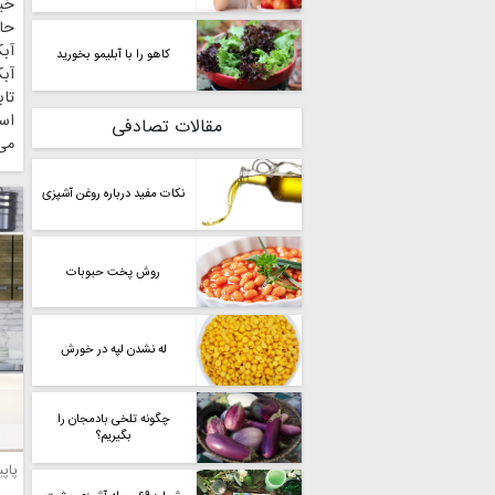
خیل
حا
آبک
کاهو را با آبلیمو بخورید
آب
تاب
است
مقالات تصادفی
می
نکات مفید درباره روغن آشپزی
روش پخت حبوبات
له نشدن لپه در خورش
چگونه تلخی بادمجان را
بگیریم؟
پاپ