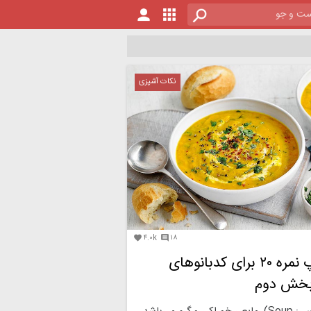
نکات آشپزی
۴.۰k
۱۸


۲۰ نوع سوپ نمره ۲۰ برای کدبانوهای
بخش دوم