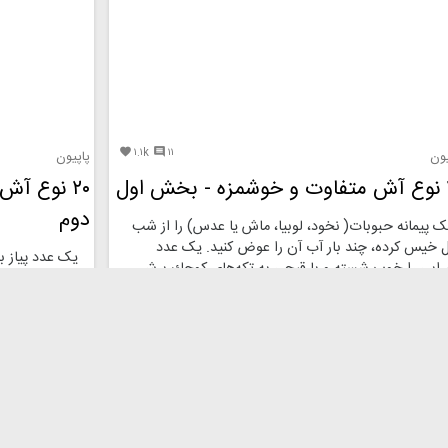
۱.۱k
۱۱


یون
پاپیون
 اول
۲۰ نوع آ
دوم
 پیمانه حبوبات( نخود، لوبيا، ماش یا عدس) را از شب
ل خيس كرده، چند بار آب آن را عوض كنيد. یک عدد
یک عدد پیاز بز
رابي را خوب شسته و با قيچي به تكه‌هاي كوچك برش
دویصد گرم گوشت
يد. دو عدد پياز و دو حبه سير را هم ريز خرد كنيد. در
کرده، همراه پيا
لمه‌اي، مقداري روغن بریزید و روي حرارت بگذاريد. سير و
زردچوبه اضافه 
ز را در روغن تفت دهيد. مقداري زردچوبه هم اضافه ...
کاملا آزاد شود. 
کاملا روي مواد
صد و پنجاه گرم
همراه دو پيمانه
باشند و خوب ..