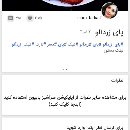
maral farhadi
۳۱۵
۴.۵k


پای زردآلو
۲۲ تیر ۹۹
#پای_زردآلو
#پای
#زردآلو
#کیک
#پای
#دسر
#تارت
#کیک_زردآلو
لینک دستور
pazpapion.com/picture/a5a595f143fb657052d246ecec141cb4
...
نظرات
برای مشاهده سایر نظرات از اپلیکیشن سرآشپز پاپیون استفاده کنید
(اینجا کلیک کنید)
برای ارسال نظر ابتدا وارد شوید