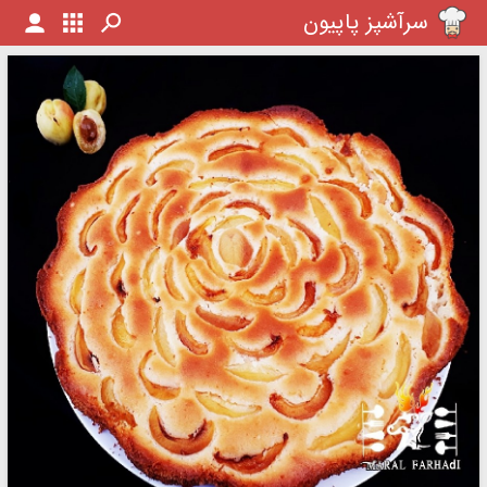
سرآشپز پاپیون