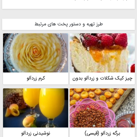
طرز تهیه و دستور پخت های مرتبط
چیز کیک شکلات و زردآلو بدون
کرم زردآلو
آرد
برگه زردآلو (قیسی)
نوشیدنی زردآلو