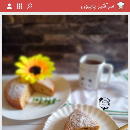
سرآشپز پاپیون