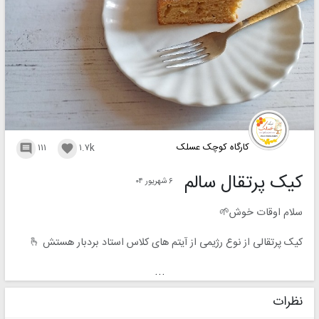
کارگاه کوچک عسلک
۱۱۱
۱.۷k


کیک پرتقال سالم
۶ شهریور ۰۴
سلام اوقات خوش🌱
کیک پرتقالی از نوع رژیمی از آیتم های کلاس استاد بردبار هستش 🫰
بسیار خوش بو🍊و بافت هم می‌بینید که چقدر پوک و عالیه من روش
...
هم استویا الک کردم👌
کلاس ها بسیار متنوع هستش و تا تخفيف هاشون به پایان رسیده حتما
نظرات
استفاده کنید که پشیمون نمیشید👍😉