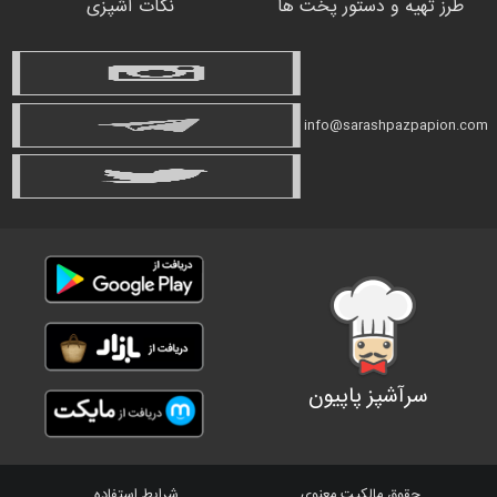
طرز تهیه و دستور پخت ها
نکات آشپزی
info@sarashpazpapion.com
سرآشپز پاپیون
حقوق مالکیت معنوی
شرایط استفاده