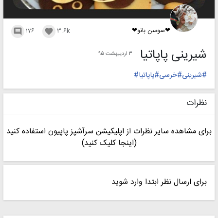
❤سوسن بانو❤
۱۷۶
۳.۶k


شیرینی پاپاتیا
۳ اردیبهشت ۹۵
#شیرینی#خرسی#پاپاتیا#
نظرات
برای مشاهده سایر نظرات از اپلیکیشن سرآشپز پاپیون استفاده کنید
(اینجا کلیک کنید)
برای ارسال نظر ابتدا وارد شوید