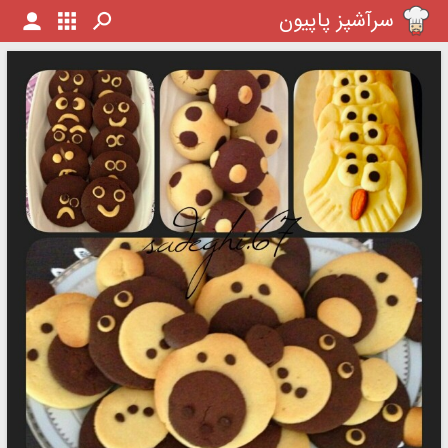
سرآشپز پاپیون