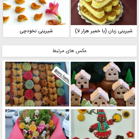
شیرینی زبان (با خمیر هزار لا)
شیرینی نخودچی
عکس های مرتبط