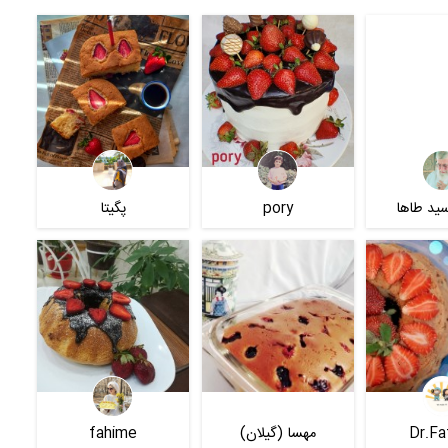
ید طاها
pory
پگیتا
Dr.Fa
مهسا (گیلان)
fahime