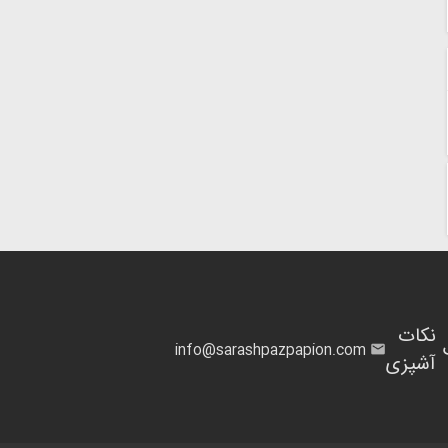
نکات
info@sarashpazpapion.com
آشپزی