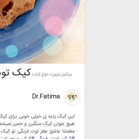
کیک توت
سرآشپز پاپیون
انواع کیک
Dr.Fatima
این کیک پایه ی خیلی خوبی برای کیک 
هیچ عنوان کیک سنگین و خمیر نمیشه
مطمئنا عاشق عطر توت فرنگی تو کیک 
#کیک_توت_فرنگی
#کیک_میوه_ای
#