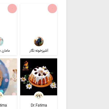
آشپزخونه نگار
مامان س
tima
Dr.Fatima