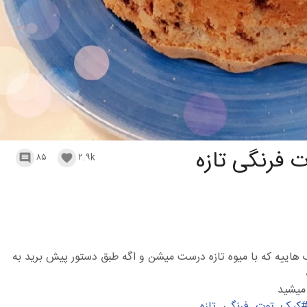
 فرنگی تازه
۸۵
۲.۹k


هاییه که با میوه تازه درست میشن و اگه طبق دستور پیش برید به
میشید
کیک_توت_فرنگی_تازه