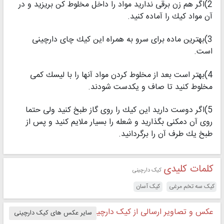
2)اگر هم زن برقی ندارید مواد را داخل مخلوط كن بریزید و در
آن مواد كیك را آماده كنید.
3)بهترین ماده برای سرو به همراه این كیك چای دارچینی
است.
4)بهتر است بعد از مخلوط كردن مواد آنها را با لیسك كمی
مخلوط كنید تا صاف و یكدست شودند.
5)اگر دوست دارید این كیك را روی گاز طبخ كنید ولی حتما
روی آن دمكنی بگذارید و شعله را بسیار ملایم كنید و پس از
طبخ یك طرف آن را برگردانید.
کلمات کلیدی
کیک دارچینی
کیک سه تخم مرغی
کیک آسان
عکس و تصاویر ارسالی از کیک دارچینی
سایر عکس های کیک دارچینی