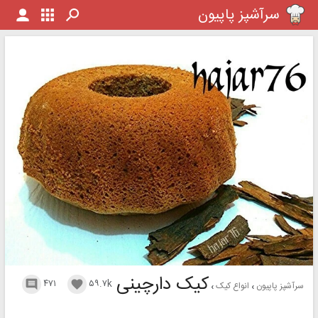
سرآشپز پاپیون
کیک دارچینی
۴۷۱
۵۹.۷k


سرآشپز پاپیون
انواع کیک