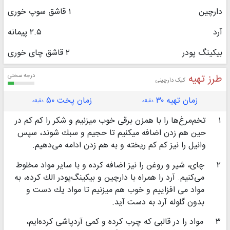
دارچین
۱ قاشق سوپ خوری
آرد
۲.۵ پیمانه
بیکینگ پودر
۲ قاشق چای خوری
طرز تهیه
درجه سختی
کیک دارچینی
زمان تهیه ۳۰
زمان پخت ۵۰
دقیقه
دقیقه
۱
تخم‌مرغ‌ها را با همزن برقی خوب میزنیم و شكر را كم كم در
حین هم زدن اضافه میكنیم تا حجیم و سبك شوند، سپس
وانیل را نیز كم كم ریخته و به هم زدن ادامه می‌دهیم.
۲
چای، شیر و روغن را نیز اضافه كرده و با سایر مواد مخلوط
می‌كنیم. آرد را همراه با دارچین و بیكینگ‌پودر الك كرده، به
مواد می افزاییم و خوب هم میزنیم تا مواد یك دست و
بدون گلوله آرد به دست آید.
۳
مواد را در قالبی كه چرب كرده و كمی آردپاشی كرده‌ایم،