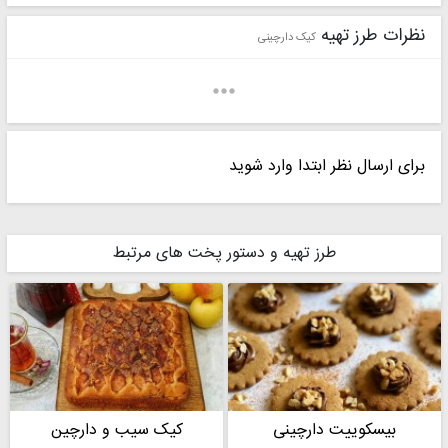
نظرات طرز تهیه
کیک دارچینی
برای ارسال نظر ابتدا وارد شوید
✔️Mrs_rad_73
♥hajar76♥
طرز تهیه و دستور پخت های مرتبط
سَـــــلویٰ
آشپزخونه نگار
بیسکوییت دارچینی
کیک سیب و دارچین