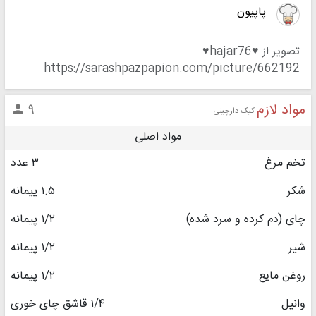
پاپیون
تصویر از ♥hajar76♥
https://sarashpazpapion.com/picture/662192
مواد لازم
۹

کیک دارچینی
مواد اصلی
تخم مرغ
۳ عدد
شکر
۱.۵ پیمانه
چای (دم کرده و سرد شده)
۱/۲ پیمانه
شیر
۱/۲ پیمانه
روغن مایع
۱/۲ پیمانه
وانیل
۱/۴ قاشق چای خوری