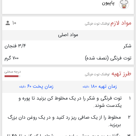
پاپیون
مواد لازم
۱۰

لواشک توت فرنگی
مواد اصلی
شکر
۳/۴ فنجان
توت فرنگی (نصف شده)
۷۰۰ گرم
طرز تهیه
درجه سختی
لواشک توت فرنگی
زمان تهیه ۱۸۰
زمان پخت ۶۰
دقیقه
دقیقه
۱
توت فرنگی و شکر را در یک مخلوط کن بزنید تا پوره و
یکدست شوند.
۲
مخلوط را از یک صافی ریز رد کنید و در یک روغن دان بزرگ
بریزید.