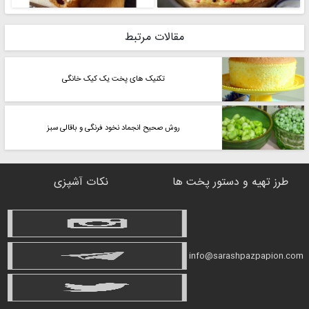
مقالات مرتبط
تکنیک های پخت یک کیک خانگی
روش صحیح انجماد نخود فرنگی و باقالی سبز
طرز تهیه و دستور پخت ها
نکات آشپزی
info@sarashpazpapion.com