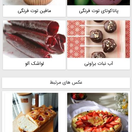
پاناکوتای توت فرنگی
مافین توت فرنگی
آب نبات براونی
لواشک آلو
عکس های مرتبط