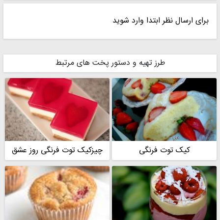
برای ارسال نظر ابتدا وارد شوید
ام البنات
سرآشپز زهره
طرز تهیه و دستور پخت های مرتبط
گل سوسن13 ساله
کیک توت فرنگی
چیزکیک توت فرنگی روز عشق