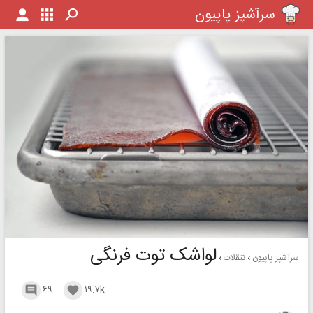
سرآشپز پاپیون
لواشک توت فرنگی
سرآشپز پاپیون
تنقلات
۶۹
۱۹.۷k

