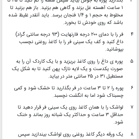
۳
بگذارید پوره به جوش بیاید سپس شعله را کم کنید تا ۴۵ تا
۱ ساعت آهسته غل بزند و گاهی هم بزنید. باز هم بزنید تا
مخلوط به حجم ۱ و ۱/۴ فنجان برسد. باید آنقدر غلیظ شده
باشد که روی خودش تا بخورد.
۴
فر را با دمای ۲۰۰ درجه فارنهایت (۹۳ درجه سانتی گراد)
داغ کنید و کف یک سینی فر را با کاغذ روغنی نچسب
بپوشانید.
۵
پوره ی داغ را روی کاغذ بریزید و با یک کاردک آن را به
صورت یکدست و یک لایه نازک پهن کنید تا به شکل یک
مستطیل ۳۱ در ۲۵ سانتی متر در بیاید.
۶
پوره را ۲ تا ۳ ساعت در فر بگذارید تا خشک شود و کمی
چسبناک شود اما به انگشت نچسبد.
۷
لواشک را با همان کاغذ روی یک سینی فر قرار دهید تا
حداقل ۳ ساعت و حداکثر یک شبانه روز بماند و خنک
شود.
۸
یک ورقه دیگر کاغذ روغنی روی لواشک بیندازید سپس