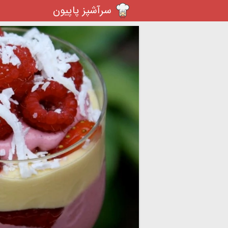
سرآشپز پاپیون