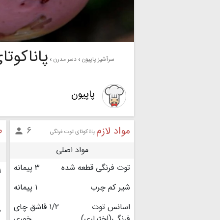
پاناکوتا
سرآشپز پاپیون
دسر مدرن
پاپیون
مواد لازم
ط
۶

پاناکوتای توت فرنگی
مواد اصلی
توت فرنگی قطعه شده
۳ پیمانه
۱
شیر کم چرب
۱ پیمانه
اسانس توت
۱/۲ قاشق چای
۲
فرنگی(اختیاری)
خوری