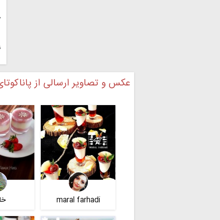
۸
۹
عکس و تصاویر ارسالی از پاناکوتا
maral farhadi
خا