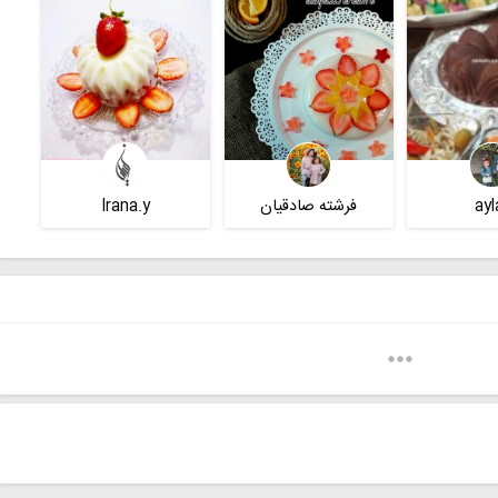
ayl
فرشته صادقیان
Irana.y