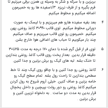
بریزین و با سرکه و شکر به وسیله ی همزن برقی میزنیم تا
فرم بگیره و از ظرف نریزه. ۱/۳سفیده ها رو به خمیرمون
اضافه میکنیم و مخلوط میکنیم.
۴
بعد بقیه سفیده هارو هم میریزیم و با لیسک به صورت
دورانی مخلوط میکنیم. توی قالب ۴۰*۳۰ کاغذ روغنی پهن
میکنیم. خمیرمون رو توی قالب میریزیم و صاف میکنیم.
چند بار میکوبیم تا حباب های اضافی هوا خارج بشن.
۵
توی فر از قبل گرم شده با دمای ۱۷۰ درجه به مدت ۲۵تا۳۰
دقیقه قرار بدین. بعداز پخت روی قالب کاغذ روغنی بندازین
تا خنک بشه. لبه های کیک رو برش بزنین و جدا کنین.
۶
کاغذ روغنی رو جدا کنین و با چاقو روی کیک چند تا خط
سطحی بندازین تا راحت رول بشه. تمام سطح کیک رو
خامه بزنین و صاف کنین. خیلی آروم شروع به رول کردن
میکنیم.کاغذ روغنی رو دور رولت بپیچین و داخل یخچال
قرار بدین به مدت دو ساعت . به دلخواه تزیین کنین و
برش بزنین .