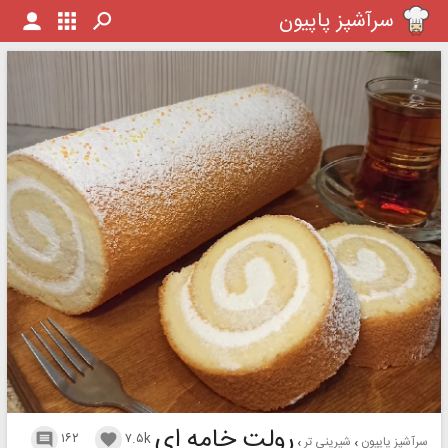
سرآشپز پاپیون
رولت خامه ای
۱۶۲
۷.۵k


سرآشپز پاپیون
شیرینی تر