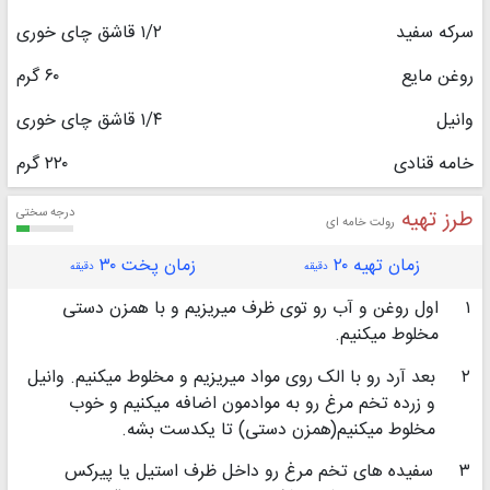
سرکه سفید
۱/۲ قاشق چای خوری
روغن مایع
۶۰ گرم
وانیل
۱/۴ قاشق چای خوری
خامه قنادی
۲۲۰ گرم
طرز تهیه
درجه سختی
رولت خامه ای
زمان تهیه ۲۰
زمان پخت ۳۰
دقیقه
دقیقه
۱
اول روغن و آب رو توی ظرف میریزیم و با همزن دستی
مخلوط میکنیم.
۲
بعد آرد رو با الک روی مواد میریزیم و مخلوط میکنیم. وانیل
و زرده تخم مرغ رو به موادمون اضافه میکنیم و خوب
مخلوط میکنیم(همزن دستی) تا یکدست بشه.
۳
سفیده های تخم مرغ رو داخل ظرف استیل یا پیرکس