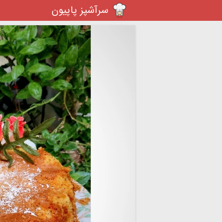
سرآشپز پاپیون