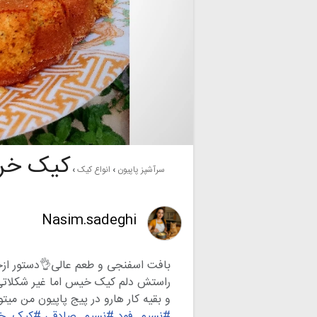
کیک خر
سرآشپز پاپیون
انواع کیک
Nasim.sadeghi
بافت اسفنجی و طعم عالی👌دستور ازخ
راستش دلم کیک خیس اما غیر شکلاتی
و بقیه کار هارو در پیج پاپیون من میتون
#نسیم_فود
#نسیم_صادقی
#کیک_خ