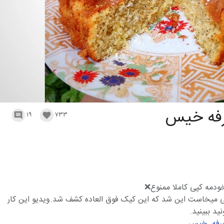
فه خیس
۱۹
۷۳۳


ودمه کپی کاملا ممنوع❌
 میخاست این شد که این کیک فوق العاده کشف شد.ویدیو این کار
ید ببینید.
رفه_خیس