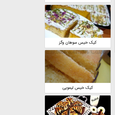
کیک خیس سوهان وگز
کیک خیس لیمویی