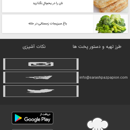
نان را در یخچال نگذارید
باغ سبزیجات زمستانی در خانه
طرز تهیه و دستور پخت ها
نکات آشپزی
info@sarashpazpapion.com