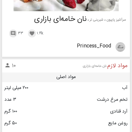
نان خامه‌ای بازاری
سرآشپز پاپیون
شیرینی تر
۳۳
۱.۴k


Princess_Food
مواد لازم
۱۰

نان خامه‌ای بازاری
مواد اصلی
آب
۲۰۰ میلی لیتر
تخم مرغ درشت
۳ عدد
آرد قنادی
۱۰۰ گرم
روغن مایع
۵۰ گرم