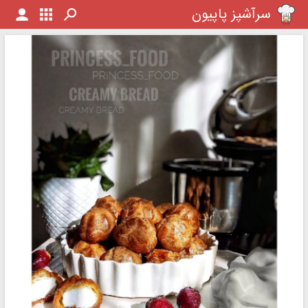
سرآشپز پاپیون