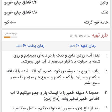
وانیل
۱/۴ قاشق چای خوری
نمک
۱/۸ قاشق چای خوری
خامه فرم گرفته
۵۰۰ گرم
طرز تهیه
درجه سختی
نان خامه‌ای بازاری
زمان تهیه ۶۰
زمان پخت ۴۰
دقیقه
دقیقه
۱
ابتدا آب، روغن مایع و نمک را در تابه‌ای میریزیم و روی
شعله با حرارت بالا قرار میدهیم تا آب فورا بجوشد.
۲
وقتی شروع به جوشیدن کرد، همه‌ی آرد الک شده را اضافه
میکنیم و حرارت را کم میکنیم و سریع هم میزنیم تا خمیر
جمع بشه.
۳
حدودا ۸ دقیقه خمیر را با لیسک باز و جمع میکنیم تا آب
اضافی خمیر تبخیر بشه. (داغ زدن)
۴
بعد از داغ زدن، خمیر را به ظرف دیگری منتقل میکنیم تا