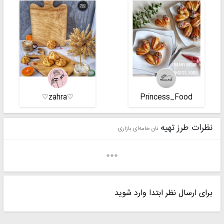
♡zahra♡
Princess_Food
نظرات طرز تهیه
نان خامه‌ای بازاری
برای ارسال نظر ابتدا وارد شوید
مامان محمد فرهام