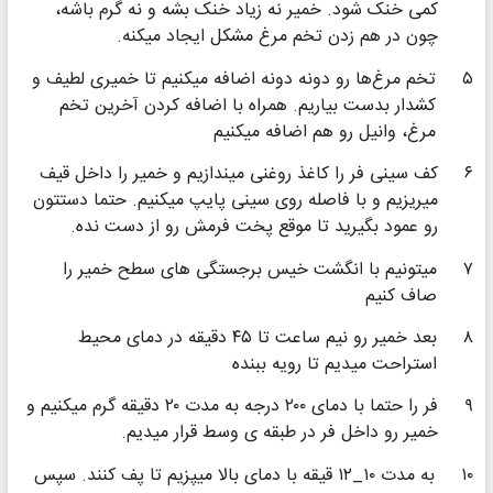
کمی خنک شود. خمیر نه زیاد خنک بشه و نه گرم باشه،
چون در هم زدن تخم مرغ مشکل ایجاد میکنه.
۵
تخم مرغ‌ها رو دونه دونه اضافه میکنیم تا خمیری لطیف و
کشدار بدست بیاریم. همراه با اضافه کردن آخرین تخم
مرغ، وانیل رو هم اضافه میکنیم
۶
کف سینی فر را کاغذ روغنی میندازیم و خمیر را داخل قیف
میریزیم و با فاصله روی سینی پایپ میکنیم. حتما دستتون
رو عمود بگیرید تا موقع پخت فرمش رو از دست نده.
۷
میتونیم با انگشت خیس برجستگی های سطح خمیر را
صاف کنیم
۸
بعد خمیر رو نیم ساعت تا ۴۵ دقیقه در دمای محیط
استراحت میدیم تا رویه ببنده
۹
فر را حتما با دمای ۲۰۰ درجه به مدت ۲۰ دقیقه گرم میکنیم و
خمیر رو داخل فر در طبقه ی وسط قرار میدیم.
۱۰
به مدت ۱۰_۱۲ قیقه با دمای بالا میپزیم تا پف کنند. سپس