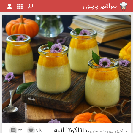
سرآشپز پاپیون
پاناکوتا انبه
۲۲
۱.۱k


سرآشپز پاپیون
دسر مدرن