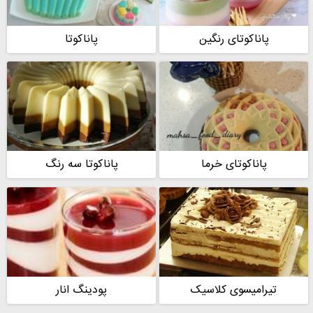
پاناکوتای رنگین
پاناکوتا
پاناکوتای خرما
پاناکوتا سه رنگ
تیرامیسوی کلاسیک
پودینگ انار