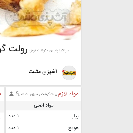
رولت گ
سرآشپز پاپیون
گوشت قرمز
آشپزی مثبت
مواد لازم
ط
۴

رولت گوشت و سبزیجات فصل
مواد اصلی
پیاز
۱ عدد
۱
هویج
۱ عدد