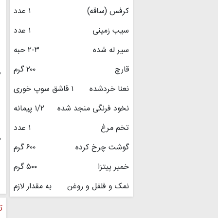
کرفس (ساقه)
۱ عدد
سیب زمینی
۱ عدد
سیر له شده
۲-۳ حبه
قارچ
۲۰۰ گرم
۲
نعنا خردشده
۱ قاشق سوپ خوری
نخود فرنگی منجد شده
۱/۲ پیمانه
تخم مرغ
۱ عدد
۳
گوشت چرخ کرده
۶۰۰ گرم
خمیر پیتزا
۵۰۰ گرم
نمک و فلفل و روغن
به مقدار لازم
ت