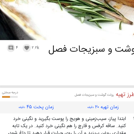
وشت و سبزیجات فصل
۴
۲.۲k


رز تهیه
درجه سختی
رولت گوشت و سبزیجات فصل
زمان تهیه ۲۰
زمان پخت ۴۵
دقیقه
دقیقه
ابتدا پیاز، سیب‌زمینی و هویج را پوست بگیرید و نگینی خرد
کنید. ساقه کرفس و قارچ را هم نگینی خرد کنید. در یک تابه
مقداری روغن بریزید و آن را روی حرارت قرار دهید تا داغ شود،