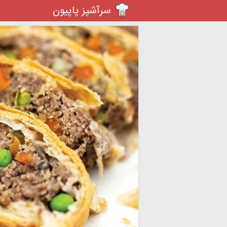
سرآشپز پاپیون