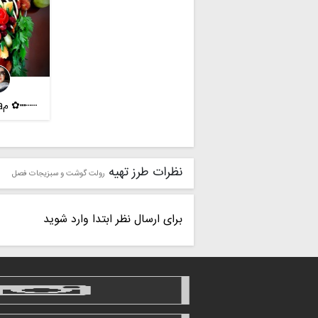
┄┄┅✿ مelha ✿┅┄┄
نظرات طرز تهیه
رولت گوشت و سبزیجات فصل
برای ارسال نظر ابتدا وارد شوید