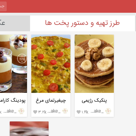
طرز تهیه و دستور پخت ها
عک
پنکیک رژیمی
چیغیرتمای مرغ
_mehrnegar.cake_
_mehrnegar.cake_
_mehrnegar.cake_
k
۳.۲k
۱.۴k

