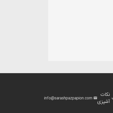
نکات
info@sarashpazpapion.com
آشپزی