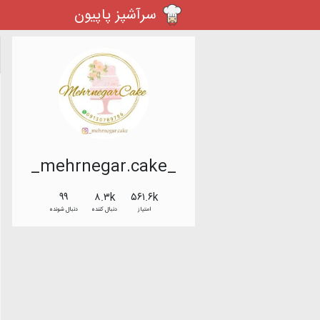
سرآشپز پاپیون
_mehrnegar.cake_
۹۹
۸.۳k
۵۶۱.۶k
امتیاز
دنبال کننده
دنبال شونده