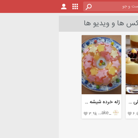
س ها و ویدیو ها
پودینگ کاراملی دو رنگ
ژله خرده شیشه شفاف
_mehrnegar.cake_
۳.۹k
۶.۱

