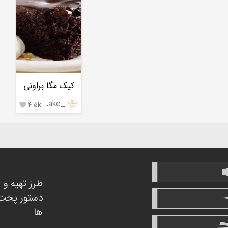
کیک مگا براونی
_mehrnegar.cake_
۴.۵k

طرز تهیه و
دستور پخت
ها