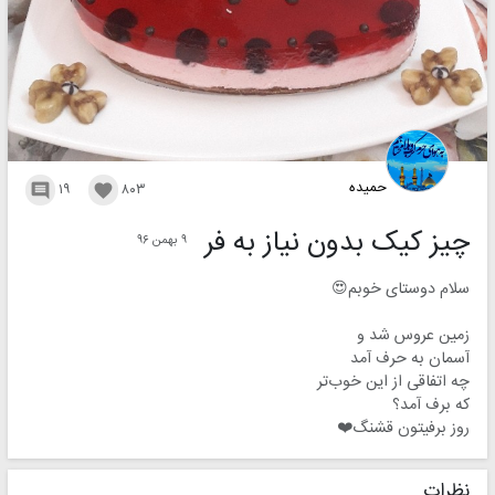
حمیده
۱۹
۸۰۳


چیز کیک بدون نیاز به فر
۹ بهمن ۹۶
سلام دوستای خوبم😍
زمین عروس شد و
آسمان به حرف آمد
چه اتفاقی از این خوب‌تر
که برف آمد؟
روز برفیتون قشنگ❤️
نظرات