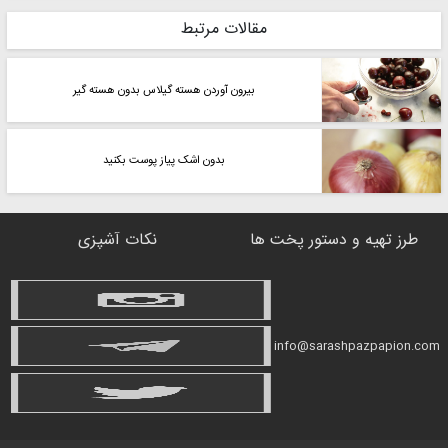
مقالات مرتبط
بیرون آوردن هسته گیلاس بدون هسته گیر
بدون اشک پیاز پوست بکنید
طرز تهیه و دستور پخت ها
نکات آشپزی
info@sarashpazpapion.com