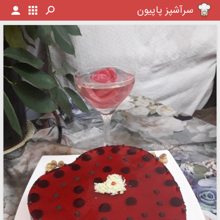
سرآشپز پاپیون