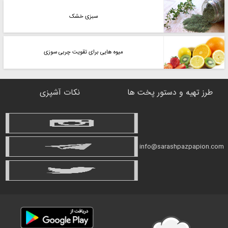
سبزی خشک
میوه هایی برای تقویت چربی سوزی
طرز تهیه و دستور پخت ها
نکات آشپزی
info@sarashpazpapion.com