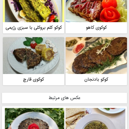
" پیک بهداشت اومد ، پیک بهداشت رفت. چقدر زیباست "در روحیه ی
خودمون هم اثر مثبت میزاره.
🌼🌸🌼🌸🌼🌸🌼🌸🌼🌸🌼🌸🌼🌸🌼🌸🌼🌸
پیازترشی ها مخصوص رضوان جون (مامان هلیا) هست. تقدیم بهت
کوکوی کاهو
کوکو کلم بروکلی با سبزی رژیمی
گلم.
از زری گلی جون هم تشکر میکنم که گفت یه تیکه لبو بندازم توش. از
روزی که انداختم رنگشون بهتر شده. حالا توی پستهای بعدی میذارم
#کوکوسبزی
#ترشی_کلم
#ترشی_آلبالو
#ترشی_پیاز
#پیاز_ترشی
کوکو بادنجان
کوکوی قارچ
عکس های مرتبط