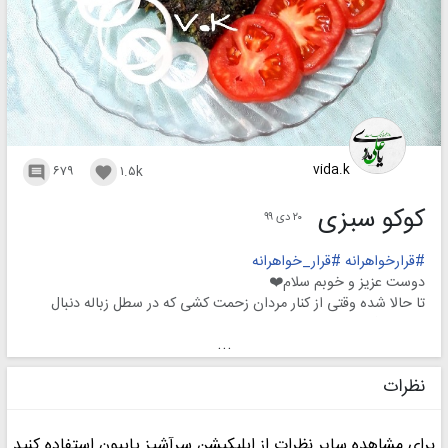
vida.k
۶۷۹
۱.۵k


کوکو سبزی
۲۰ دی ۹۹
#قرارخواهرانه
#قرار_خواهرانه
دوست عزيز و خوبم سلام❤️
تا حالا شده وقتی از کنار مردان زحمت کشی که در سطل زباله دنبال
کسب درآمد هستن ، رد بشین و ناراحت بشین از وضعیتشون؟
...
با خودتون فکر کنین که چه جوری میشه بهشون کمک کرد...
فقط یک کار میشه کرد که:
نظرات
لطفا خانمهای گل
وقتی از
خامه
برای مشاهده سایر نظرات از اپلیکیشن سرآشپز پاپیون استفاده کنید