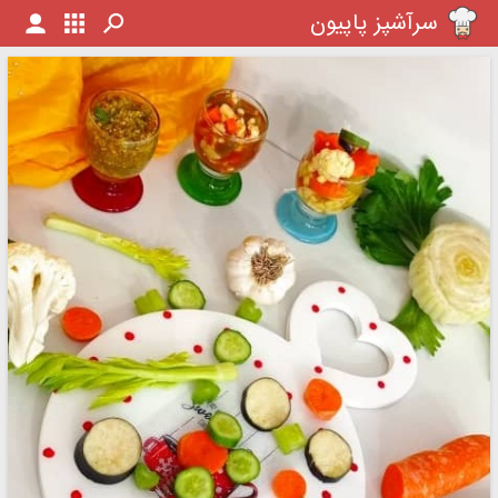
سرآشپز پاپیون