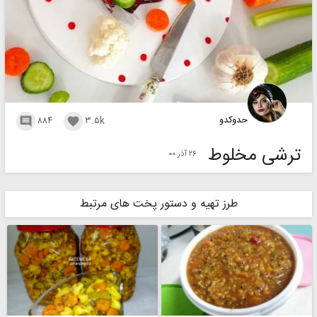
حدوکدو
۸۸۴
۳.۵k


ترشی مخلوط
۲۶ آذر ۰۰
طرز تهیه و دستور پخت های مرتبط