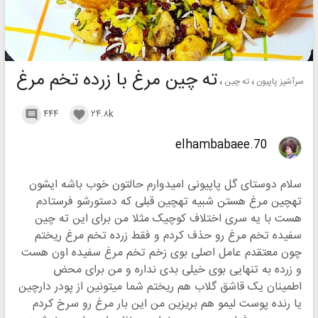
ته چین مرغ با زرده تخم مرغ
سرآشپز پاپیون
ته چین
۴۴۴
۲۴.۸k


elhambabaee.70
سلام دوستای گل پاپیونی امیدوارم حالتون خوب باشه ایشون
تهچین مرغ هستن شبیه تهچین قبلی که دستورشو فرستادم
هست با یه سری اختلاف کوچیک مثلا من برای این ته چین
سفیده تخم مرغ رو حذف کردم و فقط زرده تخم مرغ ریختم
چون معتقدم عامل اصلی بوی زخم تخم مرغ سفیده اون هست
و زرده به تنهایی بوی خیلی بدی نداره و من برای محض
اطمینان یک قاشق گلاب هم ریختم شما میتونین از پودر دارچین
یا رنده پوست لیمو هم بریزین من این بار مرغ رو سرخ کردم