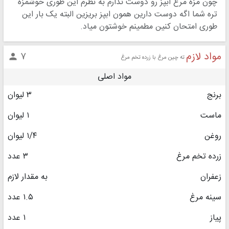
چون مزه مرغ ابپز رو دوست ندارم به نظرم این طوری خوشمزه
تره شما اگه دوست دارین همون ابپز بریزین البته یک بار این
طوری امتحان کنین مطمینم خوشتون میاد.
مواد لازم
۷

ته چین مرغ با زرده تخم مرغ
مواد اصلی
برنج
۳ لیوان
ماست‏
۱ لیوان
روغن
۱/۴ لیوان
زرده تخم مرغ
۳ عدد
زعفران
به مقدار لازم
سینه مرغ
۱.۵ عدد
پیاز
۱ عدد