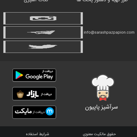
طرز تهیه و دستور پخت ها
نکات آشپزی
info@sarashpazpapion.com
سرآشپز پاپیون
حقوق مالکیت معنوی
شرایط استفاده