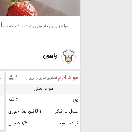
ا
سرآشپز پاپیون
اسموتی و شیک
غذای کودک
پاپیون
مواد لازم
ط
۱

اسموتی بهاری و انرژی زا
مواد اصلی
یخ
۶ تکه
۱
عسل یا شکر
۱ قاشق غذا خوری
۲
توت سفید
۱/۲ فنجان