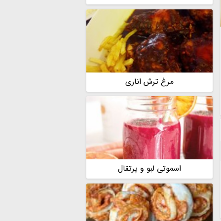
مرغ ترش اناری
اسموتی لبو و پرتقال