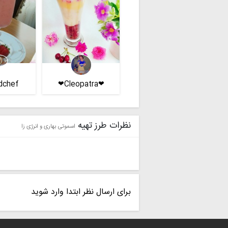
dchef
❤Cleopatra❤
نظرات طرز تهیه
اسموتی بهاری و انرژی زا
برای ارسال نظر ابتدا وارد شوید