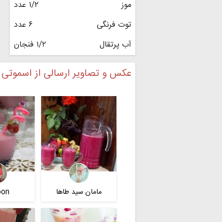
موز
۱/۲ عدد
توت فرنگی
۶ عدد
آب پرتقال
۱/۲ فنجان
عکس و تصاویر ارسالی از اسموتی به
مامان سید طاها
oon