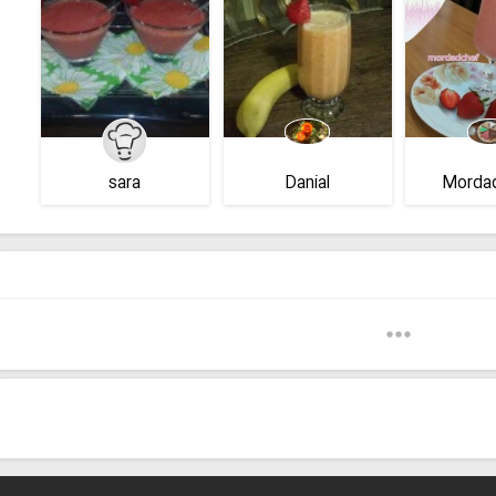
sara
Danial
Morda