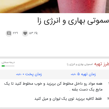
سموتی بهاری و انرژی زا
۲۲۹
۵۳.۶k


رز تهیه
درجه سختی
اسموتی بهاری و انرژی زا
زمان تهیه ۵
زمان پخت ۰
دقیقه
دقیقه
همه مواد رو داخل مخلوط کن بریزید و خوب مخلوط کنید تا یک
مایع یک دست بشه .
فقط کافیه بریزید توی یک لیوان و میل کنید