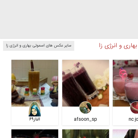
اری و انرژی زا
سایر عکس های اسموتی بهاری و انرژی زا
nc j
afsoon_sp
الناز۶۹