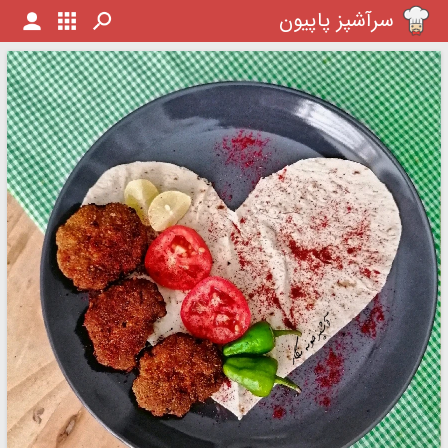
سرآشپز پاپیون