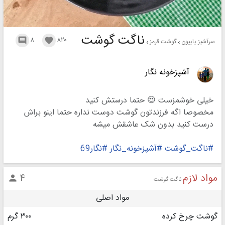
ناگت گوشت
۸
۸۲۰


سرآشپز پاپیون
گوشت قرمز
آشپزخونه نگار
خیلی خوشمزست 😍 حتما درستش کنید
مخصوصا اگه فرزندتون گوشت دوست نداره حتما اینو براش
درست کنید بدون شک عاشقش میشه
#ناگت_گوشت
#آشپزخونه_نگار
#نگار69
مواد لازم
۴

ناگت گوشت
مواد اصلی
گوشت چرخ کرده
٣٠٠ گرم