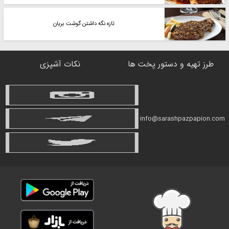
تازه نگه داشتن گوشت بریان
طرز تهیه و دستور پخت ها
نکات آشپزی
info@sarashpazpapion.com